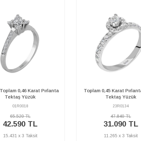
0,45 Karat Pırlanta Aynalı
0,32 Karat Pırlanta Taşlı
Tektaş Yüzük
Yüzük
23R0134
47R0046
37.460 
47.840 TL
%40
31.090 TL
22.4
İNDİRİM
11.265 x 3
8.145 x 3