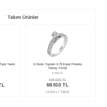
Takım Ürünler
 Pırlanta
G Renk 0,36 Karat Pırlanta Taşlı Yarım
G R
Tur Yüzük
07R0201
41.620 TL
%40
24.970 TL
İNDİRİM
9.047 x 3