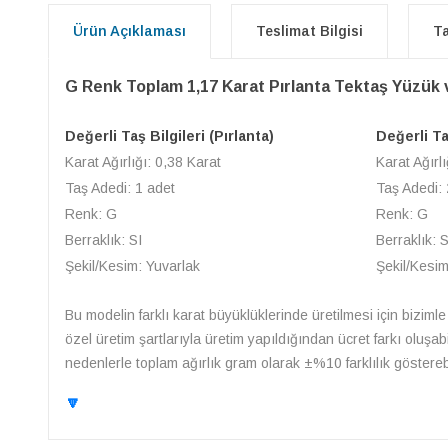
Ürün Açıklaması
Teslimat Bilgisi
Ta
G Renk Toplam 1,17 Karat Pırlanta Tektaş Yüzük 
Değerli Taş Bilgileri (Pırlanta)
Değerli Taş
Karat Ağırlığı: 0,38 Karat
Karat Ağırlı
Taş Adedi: 1 adet
Taş Adedi:
Renk: G
Renk: G
Berraklık: SI
Berraklık: S
Şekil/Kesim: Yuvarlak
Şekil/Kesim
Bu modelin farklı karat büyüklüklerinde üretilmesi için bizimle 
özel üretim şartlarıyla üretim yapıldığından ücret farkı oluşa
nedenlerle toplam ağırlık gram olarak ±%10 farklılık gösterebil
🔽