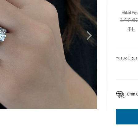
Etiket Fiya
147.6
TL
Yüzük Ölçüs
Ürün Öz