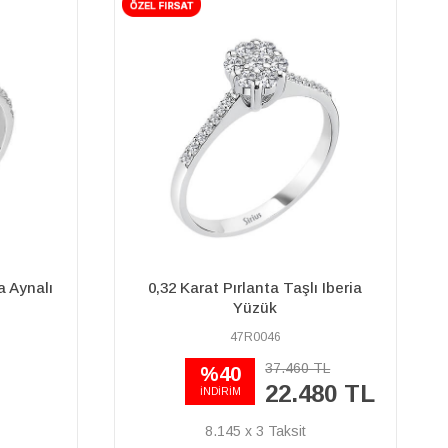
 Iberia
F Renk Toplam 0,56 Karat Pırlanta
Tektaş Yüzük
17R0189
TL
120.040 TL
78.020 TL
80 TL
28.268 x 3