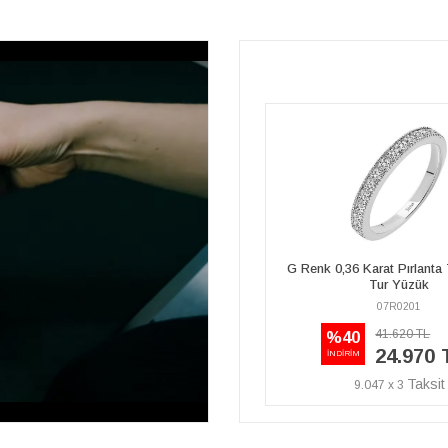
G Renk 0,36 Karat Pırlanta Taşlı Yarım
G Renk Toplam 0,79 Karat
Tur Yüzük
Tektaş Yüzük
07R0201
07R0079
106.010 TL
41.620 TL
%40
68.910 TL
24.970 TL
İNDİRİM
9.047 x 3
24.968 x 3