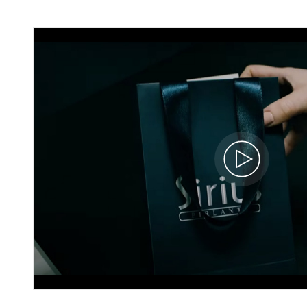
G Renk Toplam 0,79 Karat Pırlanta
Tektaş Yüzük
07R0079
106.010 TL
68.910 TL
24.968 x 3