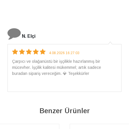
İ. Bozkurt
31.07.2026 12:46:04
Harika tam istediğim gibi geldi kargom ayrıca ilgili
arkadaşlara da teşekkür ederim çok ilgilendiler güvenle
alışveriş yapabilirsiniz ben artık tek Sirius tan ne lazımsa
alacam tek siniz
Benzer Ürünler