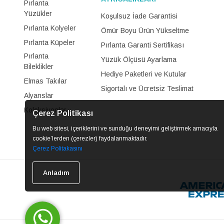
Pırlanta
Yüzükler
Koşulsuz İade Garantisi
Pırlanta Kolyeler
Ömür Boyu Ürün Yükseltme
Pırlanta Küpeler
Pırlanta Garanti Sertifikası
Pırlanta
Yüzük Ölçüsü Ayarlama
Bileklikler
Hediye Paketleri ve Kutular
Elmas Takılar
Sigortalı ve Ücretsiz Teslimat
Alyanslar
Koleksiyonlar
Çerez Politikası
Bu web sitesi, içeriklerini ve sunduğu deneyimi geliştirmek amacıyla
cookie’lerden (çerezler) faydalanmaktadır.
Çerez Politakasını
Anladım