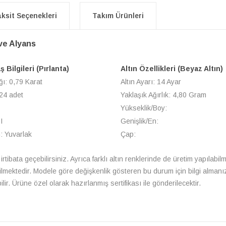
ksit Seçenekleri
Takım Ürünleri
ve Alyans
 Bilgileri (Pırlanta)
Altın Özellikleri (Beyaz Altın)
ğı: 0,79 Karat
Altın Ayarı: 14 Ayar
 24 adet
Yaklaşık Ağırlık: 4,80 Gram
Yükseklik/Boy:
I
Genişlik/En:
: Yuvarlak
Çap:
irtibata geçebilirsiniz. Ayrıca farklı altın renklerinde de üretim yapılabi
bilmektedir. Modele göre değişkenlik gösteren bu durum için bilgi almanı
ir. Ürüne özel olarak hazırlanmış sertifikası ile gönderilecektir.