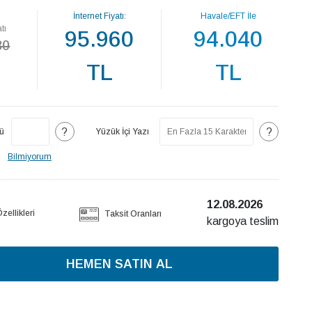
İnternet Fiyatı:
Havale/EFT İle
tı
95.960
94.040
30
TL
TL
?
?
ü
Yüzük İçi Yazı
Bilmiyorum
12.08.2026
ellikleri
Taksit Oranları
kargoya teslim
HEMEN SATIN AL