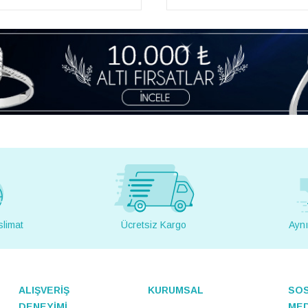
slimat
Ücretsiz Kargo
Aynı
ALIŞVERİŞ
KURUMSAL
SO
DENEYİMİ
ME