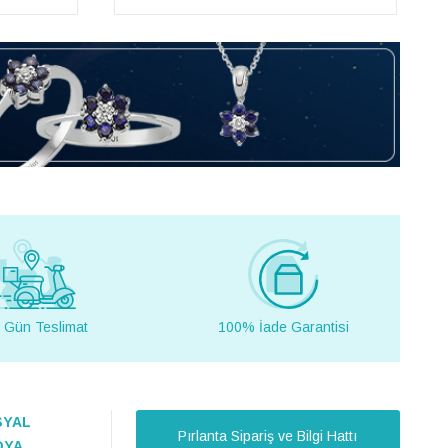
 Gün Teslimat
100% İade Garantisi
SYAL
Pırlanta Sipariş ve Bilgi Hattı
DYA