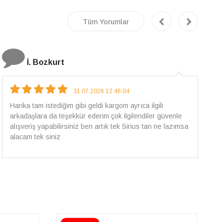
Tüm Yorumlar
E.T
18.07.2026 12:38:01
Pirlantami teslim alana kadar tüm surecte bilgilendirildim,
güvenli bir alisveris oldu benim icin ve paketleme özenle
yapilmisti sorunsuz bir sekilde pirlantami takiyorum. Yeni
alisveris adresim artik belli.🤩 Tesekkurler Sirius