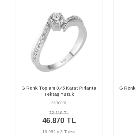
G Renk Toplam 0,46 Karat Pırlanta
Toplam 
Tektaş Yüzük
01R0018
65.520 TL
42.590 TL
15.431 x 3