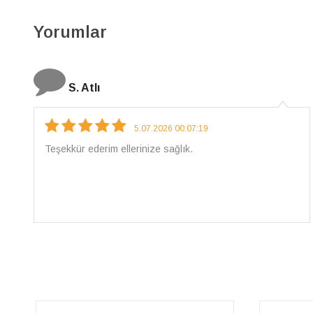
Yorumlar
N. Elçi
4.08.2026 16:27:03
Çarpıcı ve olağanüstü bir işçilikle hazırlanmış bir
mücevher. İşçilik kalitesi mükemmel; artık sadece
buradan sipariş vereceğim. 💎 Teşekkürler