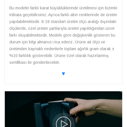
Bu modelin farklı karat büyüklüklerinde üretilmesi için bizimle
irtibata geçebilirsiniz. Ayrıca farklı altın renklerinde de üretim
yapılabilmektedir. 8-18 standart üretim ölçü aralığı dışındaki
ölçülerde, özel üretim şartlarıyla üretim yapıldığından ücret
farkı oluşabilmektedir. Modele göre değişkenlik gösteren bu
durum için bilgi almanızı rica ederiz. Ürüne ait ölçü ve
üretimden kaynaklı nedenlerle toplam ağırlık gram olarak ±
%10 farklılık gösterebilir. Ürüne özel olarak hazırlanmış
sertifikası ile gönderilecektir.
🔽