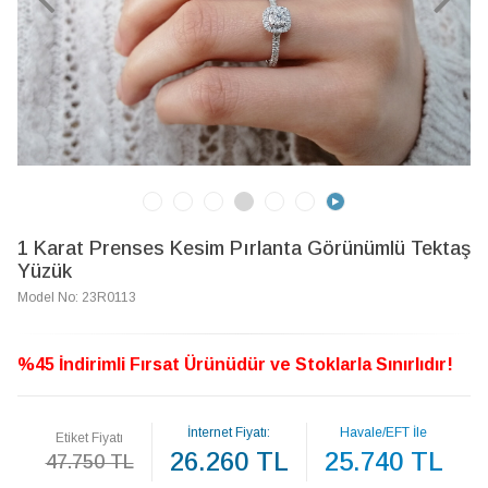
1 Karat Prenses Kesim Pırlanta Görünümlü Tektaş
Yüzük
Model No: 23R0113
%45 İndirimli Fırsat Ürünüdür ve Stoklarla Sınırlıdır!
İnternet Fiyatı:
Havale/EFT İle
Etiket Fiyatı
26.260 TL
25.740 TL
47.750 TL