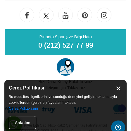
Pırlanta Sipariş ve Bilgi Hattı
0 (212) 527 77 99
Bizi Daha Kolay Bulabilirsiniz
Çerez Politikası
İletişim İçin Tıklayınız
Bu web sitesi, içeriklerini ve sunduğu deneyimi geliştirmek amacıyla
cookie’lerden (çerezler) faydalanmaktadır.
Çerez Politakasını
Anladım
Piyer Loti Cad. No:5 Kat:2 Çemberlitaş Fatih/İstanbul
Copyright © 2008-2026 - Sirius Pırlanta tescilli markadır.