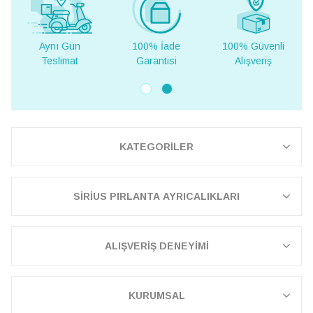
Aynı Gün
100% İade
100% Güvenli
Yur
Teslimat
Garantisi
Alışveriş
Te
KATEGORİLER
SİRİUS PIRLANTA AYRICALIKLARI
ALIŞVERİŞ DENEYİMİ
KURUMSAL