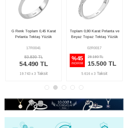
m 0,45 Karat
Toplam 0,80 Karat Pırlanta ve
F Renk Toplam 0,
ktaş Yüzük
Beyaz Topaz Tektaş Yüzük
Pırlanta Tekta
041
02R0017
17R0107
0 TL
77.240 T
28.180 TL
%45
15.500 TL
90 TL
50.200
İNDİRİM
3
5.616 x 3
18.189 x 3