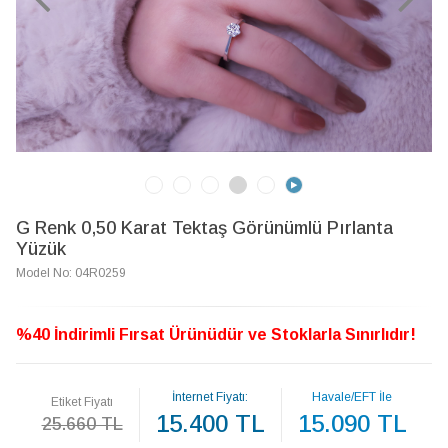
G Renk 0,50 Karat Tektaş Görünümlü Pırlanta
Yüzük
Model No: 04R0259
%40 İndirimli Fırsat Ürünüdür ve Stoklarla Sınırlıdır!
İnternet Fiyatı:
Havale/EFT İle
Etiket Fiyatı
15.400 TL
15.090 TL
25.660 TL