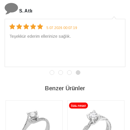
N. Elçi
5.07.2026 00:07:19
 ellerinize sağlık.
Çarpıcı ve olağa
İşçilik kalitesi
vereceğim. 💎 T
Benzer Ürünler