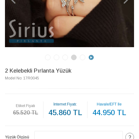
2 Kelebekli Pırlanta Yüzük
Model No: 17R0045
İnternet Fiyatı:
Havale/EFT İle
Etiket Fiyatı
45.860 TL
44.950 TL
65.520 TL
?
Yüzük Ölçüsü