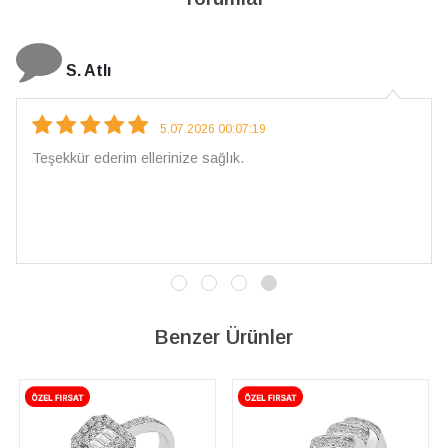
N. Elçi
4.08.2026 16:27:03
Çarpıcı ve olağanüstü bir işçilikle hazırlan
İşçilik kalitesi mükemmel; artık sadece bura
vereceğim. 💎 Teşekkürler
Benzer Ürünler