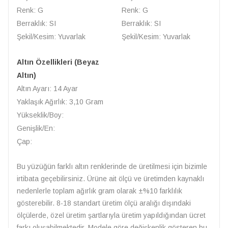
Renk: G
Renk: G
Berraklık: SI
Berraklık: SI
Şekil/Kesim: Yuvarlak
Şekil/Kesim: Yuvarlak
Altın Özellikleri (Beyaz
Altın)
Altın Ayarı: 14 Ayar
Yaklaşık Ağırlık: 3,10 Gram
Yükseklik/Boy:
Genişlik/En:
Çap:
Bu yüzüğün farklı altın renklerinde de üretilmesi için bizimle
irtibata geçebilirsiniz. Ürüne ait ölçü ve üretimden kaynaklı
nedenlerle toplam ağırlık gram olarak ±%10 farklılık
gösterebilir. 8-18 standart üretim ölçü aralığı dışındaki
ölçülerde, özel üretim şartlarıyla üretim yapıldığından ücret
farkı oluşabilmektedir. Modele göre değişkenlik gösteren bu