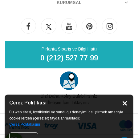
KURUMSAL
Pırlanta Sipariş ve Bilgi Hattı
0 (212) 527 77 99
Bizi Daha Kolay Bulabilirsiniz
Çerez Politikası
İletişim İçin Tıklayınız
Bu web sitesi, içeriklerini ve sunduğu deneyimi geliştirmek amacıyla
cookie’lerden (çerezler) faydalanmaktadır.
Çerez Politakasını