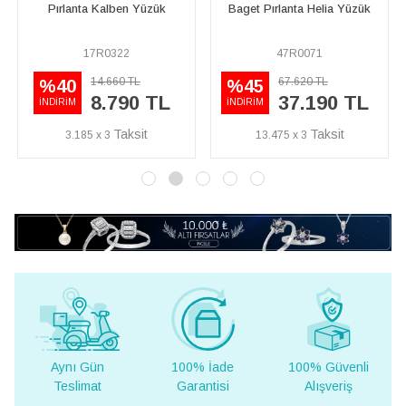
Pırlanta Kalben Yüzük
Baget Pırlanta Helia Yüzük
17R0322
47R0071
14.660 TL
67.620 TL
%40
%45
8.790 TL
37.190 TL
İNDİRİM
İNDİRİM
3.185 x 3
13.475 x 3
Aynı Gün
100% İade
100% Güvenli
Teslimat
Garantisi
Alışveriş