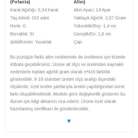
(Pırlanta)
Altın)
Karat Ağırlığı: 0,34 Karat
Altın Ayarı: 14 Ayar
Taş Adedi: 102 adet
Yaklaşık Ağırlık: 2,07 Gram
Renk: G
Yükseklik/Boy: 1,4 cm
Berraklık: SI
Genişlik/En: 1,8 cm
Şekil/Kesim: Yuvarlak
Çap:
Bu yüzüğün farklı altın renklerinde de üretilmesi için bizimle
irtibata geçebilirsiniz. Ürüne ait ölçü ve üretimden kaynaklı
nedenlerle toplam ağırlık gram olarak ±%10 farklılık
gösterebilir. 8-18 standart üretim ölçü aralığı dışındaki
ölçülerde, özel üretim şartlarıyla üretim yapıldığından ücret
farkı oluşabilmektedir. Modele göre değişkenlik gösteren bu
durum için bilgi almanızı rica ederiz. Ürüne özel olarak
hazırlanmış sertifikası ile gönderilecektir.
🔽