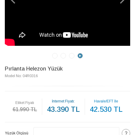
Pırlanta Helezon Yüzük
Model No: 04R0316
İnternet Fiyatı:
Havale/EFT İle
Etiket Fiyatı
43.390 TL
42.530 TL
61.990 TL
?
Yüzük Ölçüsü