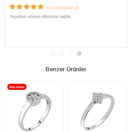
4.08.2026 16:27:03
Çarpıcı ve olağanüstü bir işçilikle hazırlanmış bi
İşçilik kalitesi mükemmel; artık sadece buradan si
vereceğim. 💎 Teşekkürler
Benzer Ürünler