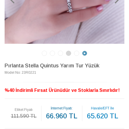
Pırlanta Stella Quintus Yarım Tur Yüzük
Model No: 23R0221
%40 İndirimli Fırsat Ürünüdür ve Stoklarla Sınırlıdır!
İnternet Fiyatı:
Havale/EFT İle
Etiket Fiyatı
66.960 TL
65.620 TL
111.590 TL