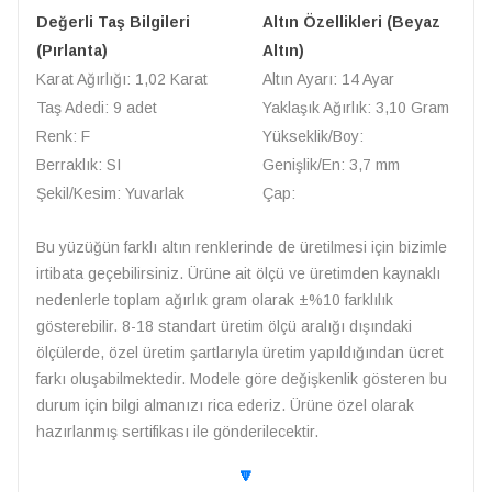
Değerli Taş Bilgileri
Altın Özellikleri (Beyaz
(Pırlanta)
Altın)
Karat Ağırlığı: 1,02 Karat
Altın Ayarı: 14 Ayar
Taş Adedi: 9 adet
Yaklaşık Ağırlık: 3,10 Gram
Renk: F
Yükseklik/Boy:
Berraklık: SI
Genişlik/En: 3,7 mm
Şekil/Kesim: Yuvarlak
Çap:
Bu yüzüğün farklı altın renklerinde de üretilmesi için bizimle
irtibata geçebilirsiniz. Ürüne ait ölçü ve üretimden kaynaklı
nedenlerle toplam ağırlık gram olarak ±%10 farklılık
gösterebilir. 8-18 standart üretim ölçü aralığı dışındaki
ölçülerde, özel üretim şartlarıyla üretim yapıldığından ücret
farkı oluşabilmektedir. Modele göre değişkenlik gösteren bu
durum için bilgi almanızı rica ederiz. Ürüne özel olarak
hazırlanmış sertifikası ile gönderilecektir.
🔽