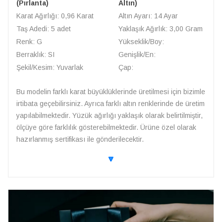
(Pırlanta)
Altın)
Karat Ağırlığı: 0,96 Karat
Altın Ayarı: 14 Ayar
Taş Adedi: 5 adet
Yaklaşık Ağırlık: 3,00 Gram
Renk: G
Yükseklik/Boy:
Berraklık: SI
Genişlik/En:
Şekil/Kesim: Yuvarlak
Çap:
Bu modelin farklı karat büyüklüklerinde üretilmesi için bizimle
irtibata geçebilirsiniz. Ayrıca farklı altın renklerinde de üretim
yapılabilmektedir. Yüzük ağırlığı yaklaşık olarak belirtilmiştir,
ölçüye göre farklılık gösterebilmektedir. Ürüne özel olarak
hazırlanmış sertifikası ile gönderilecektir.
🔽