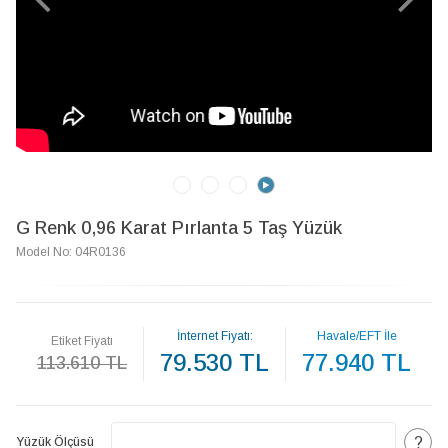
G Renk 0,96 Karat Pırlanta 5 Taş Yüzük
Model No: 04R0136
İnternet Fiyatı:
Havale/EFT İle
Etiket Fiyatı
79.530 TL
77.940 TL
113.610 TL
?
Yüzük Ölçüsü