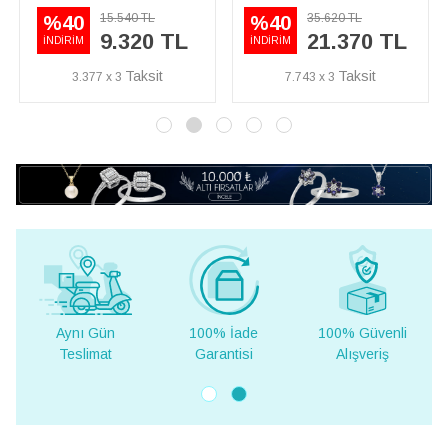
15.540 TL
35.620 TL
%40
%40
9.320 TL
21.370 TL
İNDİRİM
İNDİRİM
3.377 x 3
7.743 x 3
Aynı Gün
100% İade
100% Güvenli
Teslimat
Garantisi
Alışveriş