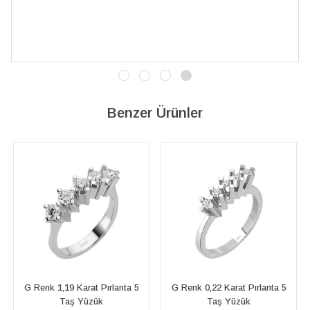
İşçilik kalitesi mükemmel; artık sad
vereceğim. 💎 Teşekkürler
Benzer Ürünler
lanta 5
G Renk 0,22 Karat Pırlanta 5
G Renk 0,50 Karat Pırlant
Taş Yüzük
Taş Yüzük