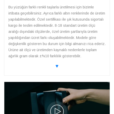
Bu yüzüğün farklı renkli taşlarla üretilmesi için bizimle
irtibata geçebilirsiniz. Ayrıca farklı altın renklerinde de üretim
yapılabilmektedir. Özel sertifikası ile şık kutusunda sigortalı
kargo ile teslim edilmektedir. 8-18 standart üretim ölçü
aralığı dışındaki ölçülerde, özel üretim şartlarıyla üretim
yapıldığından ücret farkı oluşabilmektedir. Modele göre
değişkenlik gösteren bu durum için bilgi almanızı rica ederiz.
Ürüne ait ölçü ve üretimden kaynaklı nedenlerle toplam
ağırlık gram olarak ±%10 farklılık gösterebilir.
🔽