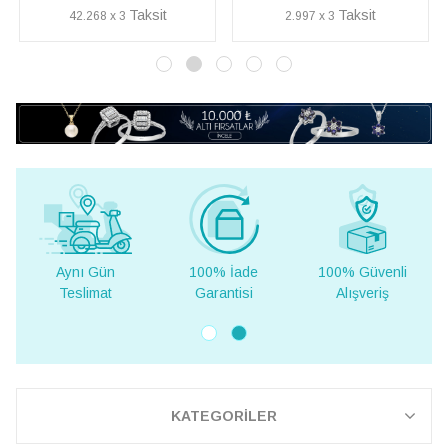
2.997 x 3
6.500 x 3
Aynı Gün
100% İade
100% Güvenli
Yurt D
Teslimat
Garantisi
Alışveriş
Tesli
KATEGORİLER