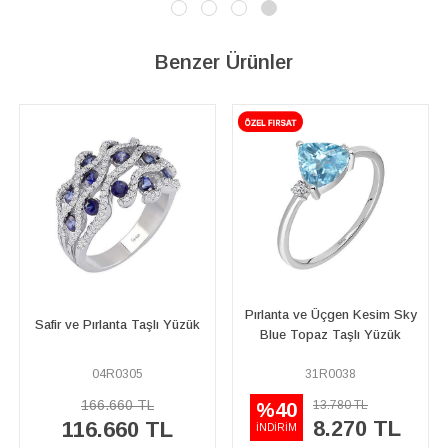
Benzer Ürünler
Pırlanta ve Üçgen Kesim Sky
Pırlanta ve Kalp Turmalin
zük
Blue Topaz Taşlı Yüzük
Taşlı Yüzük
31R0038
17R0258
13.780 TL
29.900 TL
%40
%40
8.270 TL
17.940 TL
İNDİRİM
İNDİRİM