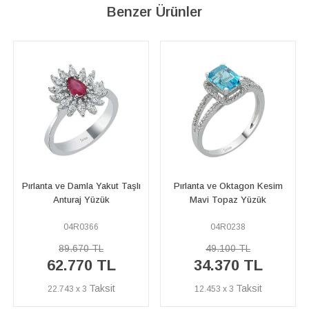
Benzer Ürünler
ı
Pırlanta ve Oktagon Kesim
Safir ve Pırlanta Taşlı
Mavi Topaz Yüzük
Papatya Yüzük
04R0238
01R0030
49.100 TL
18.350 TL
%40
11.010 TL
34.370 TL
İNDİRİM
12.453 x 3
3.989 x 3