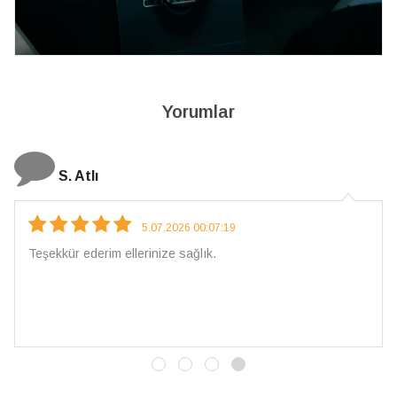
Yorumlar
N. Elçi
4.08.2026 16:27:03
Çarpıcı ve olağanüstü bir işçilikle hazırlanmış bir müc
İşçilik kalitesi mükemmel; artık sadece buradan sipari
vereceğim. 💎 Teşekkürler