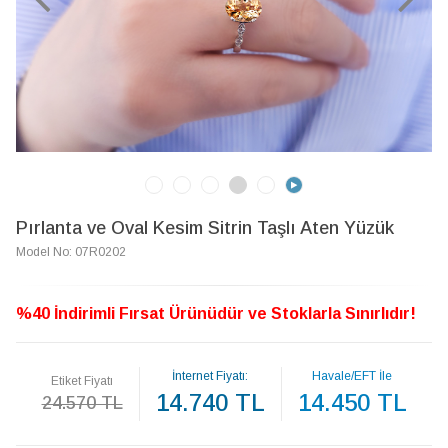
Pırlanta ve Oval Kesim Sitrin Taşlı Aten Yüzük
Model No: 07R0202
%40 İndirimli Fırsat Ürünüdür ve Stoklarla Sınırlıdır!
İnternet Fiyatı:
Havale/EFT İle
Etiket Fiyatı
14.740 TL
14.450 TL
24.570 TL