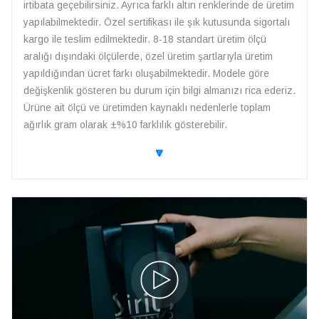
irtibata geçebilirsiniz. Ayrıca farklı altın renklerinde de üretim
yapılabilmektedir. Özel sertifikası ile şık kutusunda sigortalı
kargo ile teslim edilmektedir. 8-18 standart üretim ölçü
aralığı dışındaki ölçülerde, özel üretim şartlarıyla üretim
yapıldığından ücret farkı oluşabilmektedir. Modele göre
değişkenlik gösteren bu durum için bilgi almanızı rica ederiz.
Ürüne ait ölçü ve üretimden kaynaklı nedenlerle toplam
ağırlık gram olarak ±%10 farklılık gösterebilir.
🔽