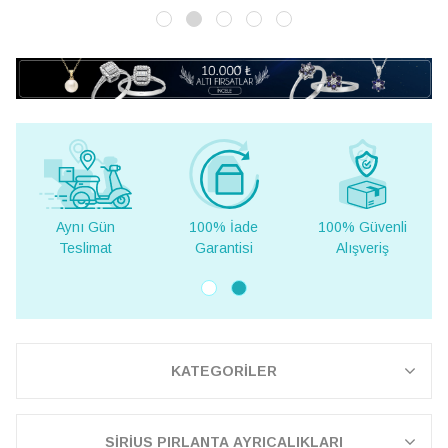
ün
100% İade
100% Güvenli
Yurt Dışına
t
Garantisi
Alışveriş
Teslimat
KATEGORİLER
SİRİUS PIRLANTA AYRICALIKLARI