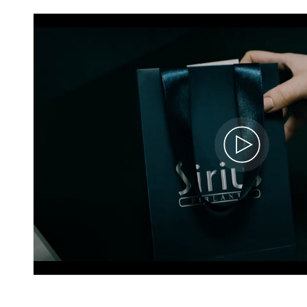
Pırlanta ve Oval Safir Taşlı Anturaj Küpe
P
17E0024
32.090 TL
%40
19.250 TL
İNDİRİM
6.975 x 3