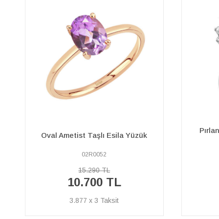
Pırlanta ve Oval Zümrüt Taşlı
Pırlan
Anturaj Yüzük
07R0084
121.340 TL
84.940 TL
30.776 x 3