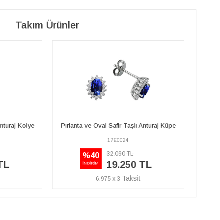
Takım Ürünler
Anturaj Küpe
Pırlanta ve Oval Safir Taşlı Anturaj Kolye
Pırlan
17P0031
29.480 TL
%40
TL
17.690 TL
İNDİRİM
6.410 x 3