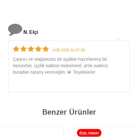
İ. Bozkurt
31.07.2026 12:46:04
Harika tam istediğim gibi geldi kargom ayrıca ilgili
arkadaşlara da teşekkür ederim çok ilgilendiler güvenle
alışveriş yapabilirsiniz ben artık tek Sirius tan ne lazımsa
alacam tek siniz
Benzer Ürünler