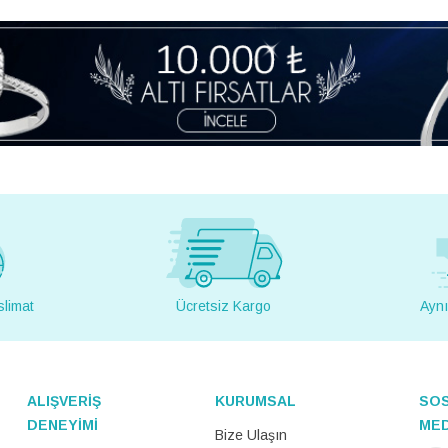
slimat
Ücretsiz Kargo
Aynı
ALIŞVERİŞ
KURUMSAL
SO
DENEYİMİ
ME
Bize Ulaşın