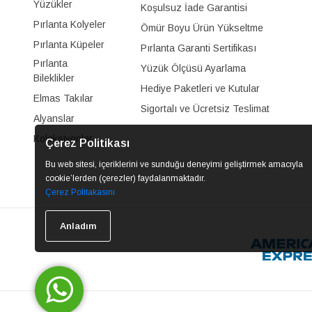
Yüzükler
Koşulsuz İade Garantisi
Pırlanta Kolyeler
Ömür Boyu Ürün Yükseltme
Pırlanta Küpeler
Pırlanta Garanti Sertifikası
Pırlanta
Yüzük Ölçüsü Ayarlama
Bileklikler
Hediye Paketleri ve Kutular
Elmas Takılar
Sigortalı ve Ücretsiz Teslimat
Alyanslar
Koleksiyonlar
Çerez Politikası
Bu web sitesi, içeriklerini ve sunduğu deneyimi geliştirmek amacıyla
cookie’lerden (çerezler) faydalanmaktadır.
Çerez Politakasını
Anladım