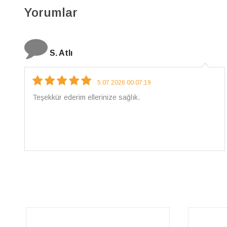
Yorumlar
N. Elçi
4.08.2026 16:27:03
Çarpıcı ve olağanüstü bir işçilikle hazırlanmış bir
mücevher. İşçilik kalitesi mükemmel; artık sadece
buradan sipariş vereceğim. 💎 Teşekkürler