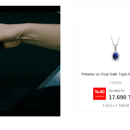
ırlanta ve Oval Safir Taşlı Anturaj Kolye
Pırlanta ve Oval Safir Taşlı 
17P0031
17E0024
29.480 TL
32.090 TL
%40
%40
17.690 TL
19.250 
İNDİRİM
İNDİRİM
6.410 x 3
6.975 x 3