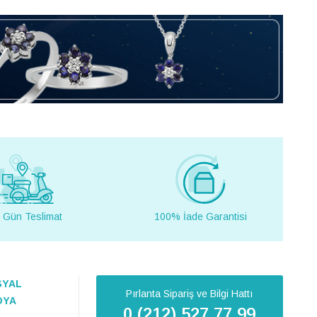
 Gün Teslimat
100% İade Garantisi
SYAL
Pırlanta Sipariş ve Bilgi Hattı
DYA
0 (212) 527 77 99