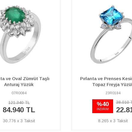
ta ve Prenses Kesim Mavi
Oktagon Kesim Zümrüt Ta
Topaz Freyja Yüzük
Pırlanta Yüzük
23R0184
07R0184
38.010 TL
54.220 TL
%40
37.960 TL
22.810 TL
İNDİRİM
8.265 x 3
13.754 x 3