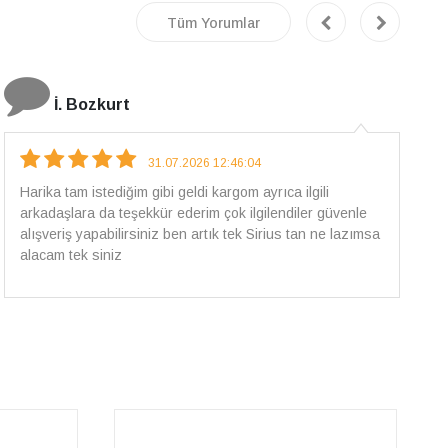
Tüm Yorumlar
E.T
18.07.2026 12:38:01
Pirlantami teslim alana kadar tüm surecte bilgilendirildim,
güvenli bir alisveris oldu benim icin ve paketleme özenle
yapilmisti sorunsuz bir sekilde pirlantami takiyorum. Yeni
alisveris adresim artik belli.🤩 Tesekkurler Sirius