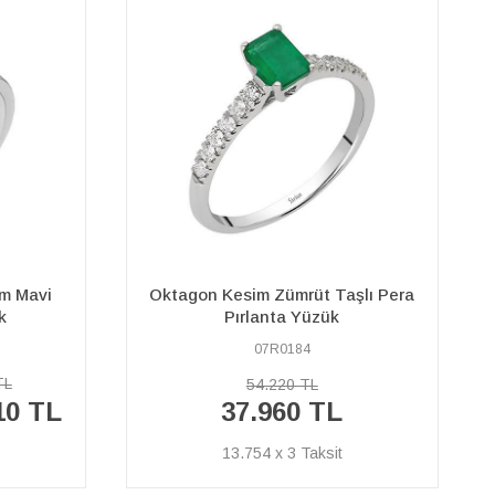
şlı Pera
Pırlanta ve Damla Safir Taşlı Kuğu
Boynu Yüzük
04R0315
30.110 TL
%40
18.070 TL
İNDİRİM
6.547 x 3