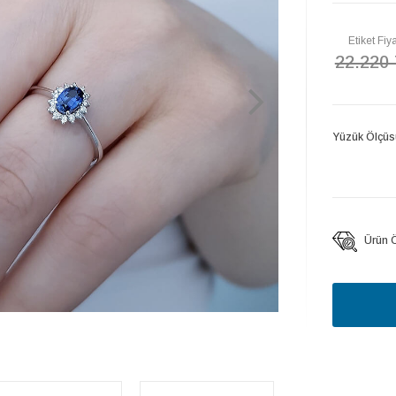
Etiket Fiya
22.220
Yüzük Ölçüs
Ürün Öz