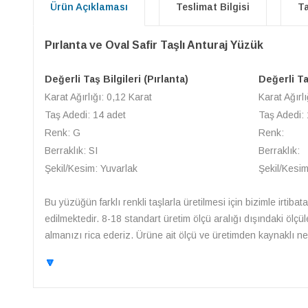
Ürün Açıklaması
Teslimat Bilgisi
Ta
Pırlanta ve Oval Safir Taşlı Anturaj Yüzük
Değerli Taş Bilgileri (Pırlanta)
Değerli Taş
Karat Ağırlığı: 0,12 Karat
Karat Ağırlı
Taş Adedi: 14 adet
Taş Adedi: 
Renk: G
Renk:
Berraklık: SI
Berraklık:
Şekil/Kesim: Yuvarlak
Şekil/Kesim
Bu yüzüğün farklı renkli taşlarla üretilmesi için bizimle irtibat
edilmektedir. 8-18 standart üretim ölçü aralığı dışındaki ölçü
almanızı rica ederiz. Ürüne ait ölçü ve üretimden kaynaklı ned
🔽