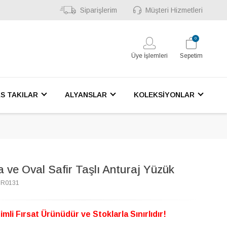
Siparişlerim
Müşteri Hizmetleri
0
Üye İşlemleri
Sepetim
S TAKILAR
ALYANSLAR
KOLEKSİYONLAR
a ve Oval Safir Taşlı Anturaj Yüzük
7R0131
imli Fırsat Ürünüdür ve Stoklarla Sınırlıdır!