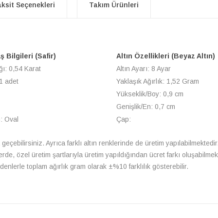
ksit Seçenekleri
Takım Ürünleri
 Bilgileri (Safir)
Altın Özellikleri (Beyaz Altın)
ğı: 0,54 Karat
Altın Ayarı: 8 Ayar
1 adet
Yaklaşık Ağırlık: 1,52 Gram
Yükseklik/Boy: 0,9 cm
Genişlik/En: 0,7 cm
: Oval
Çap:
a geçebilirsiniz. Ayrıca farklı altın renklerinde de üretim yapılabilmektedir
lerde, özel üretim şartlarıyla üretim yapıldığından ücret farkı oluşabilm
enlerle toplam ağırlık gram olarak ±%10 farklılık gösterebilir.