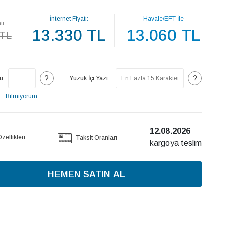
İnternet Fiyatı:
Havale/EFT İle
tı
13.330 TL
13.060 TL
 TL
?
?
ü
Yüzük İçi Yazı
Bilmiyorum
12.08.2026
ellikleri
Taksit Oranları
kargoya teslim
HEMEN SATIN AL