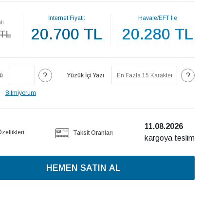
İnternet Fiyatı:
Havale/EFT İle
tı
20.700 TL
20.280 TL
 TL
?
?
ü
Yüzük İçi Yazı
Bilmiyorum
11.08.2026
ellikleri
Taksit Oranları
kargoya teslim
HEMEN SATIN AL