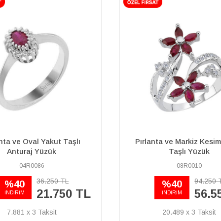
ta ve Markiz Kesim Yakut
Pırlanta ve Damla Zümrü
Taşlı Yüzük
Anturaj Yüzük
08R0010
15R0059
94.250 TL
64.640 TL
%40
45.250 TL
56.550 TL
İNDİRİM
20.489 x 3
16.395 x 3