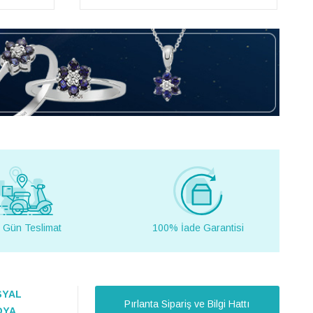
 Gün Teslimat
100% İade Garantisi
SYAL
Pırlanta Sipariş ve Bilgi Hattı
DYA