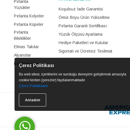
Pırlanta
Yüzükler
Koşulsuz İade Garantisi
Pırlanta Kolyeler
Ömür Boyu Ürün Yükseltme
Pırlanta Küpeler
Pırlanta Garanti Sertifikası
Pırlanta
Yüzük Ölçüsü Ayarlama
Bileklikler
Hediye Paketleri ve Kutular
Elmas Takılar
Sigortalı ve Ücretsiz Teslimat
Alyanslar
Koleksiyonlar
Çerez Politikası
Bu web sitesi, içeriklerini ve sunduğu deneyimi geliştirmek amacıyla
cookie’lerden (çerezler) faydalanmaktadır.
Çerez Politakasını
Anladım