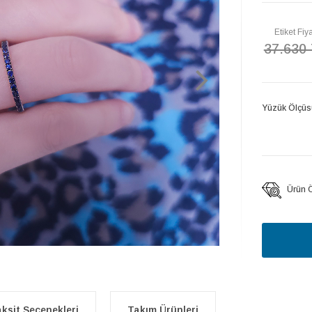
Etiket Fiya
37.630
Yüzük Ölçüs
Ürün Öz
ksit Seçenekleri
Takım Ürünleri