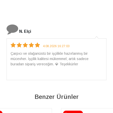
İ. Bozkurt
31.07.2026 12:46:04
Harika tam istediğim gibi geldi kargom ayrıca ilgili
arkadaşlara da teşekkür ederim çok ilgilendiler güvenle
alışveriş yapabilirsiniz ben artık tek Sirius tan ne lazımsa
alacam tek siniz
Benzer Ürünler