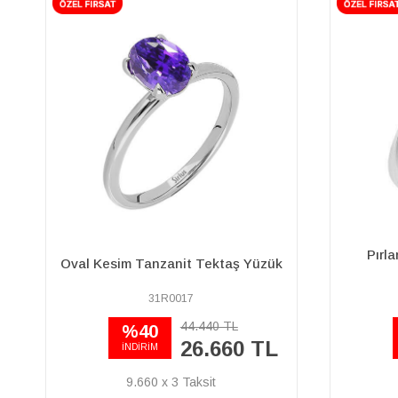
Pırlanta ve Oval Yakut Taşlı
Pırlan
Anturaj Yüzük
04R0086
36.250 TL
%40
21.750 TL
İNDİRİM
7.881 x 3