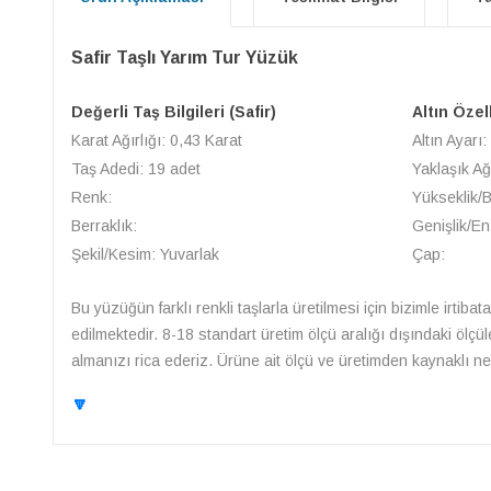
Safir Taşlı Yarım Tur Yüzük
Değerli Taş Bilgileri (Safir)
Altın Özel
Karat Ağırlığı: 0,43 Karat
Altın Ayarı:
Taş Adedi: 19 adet
Yaklaşık Ağ
Renk:
Yükseklik/
Berraklık:
Genişlik/E
Şekil/Kesim: Yuvarlak
Çap:
Bu yüzüğün farklı renkli taşlarla üretilmesi için bizimle irtibat
edilmektedir. 8-18 standart üretim ölçü aralığı dışındaki ölçü
almanızı rica ederiz. Ürüne ait ölçü ve üretimden kaynaklı ned
🔽