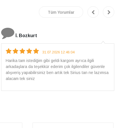
Tüm Yorumlar
E.T
18.07.2026 12:38:01
Pirlantami teslim alana kadar tüm surecte bilgilendirildim,
güvenli bir alisveris oldu benim icin ve paketleme özenle
yapilmisti sorunsuz bir sekilde pirlantami takiyorum. Yeni
alisveris adresim artik belli.🤩 Tesekkurler Sirius