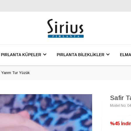
PIRLANTA KÜPELER
PIRLANTA BİLEKLİKLER
ELMA
lı Yarım Tur Yüzük
Safir T
Model No: 0
%45 İndir