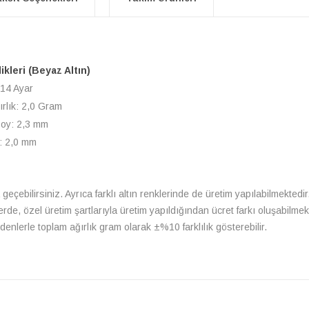
likleri (Beyaz Altın)
 14 Ayar
ırlık: 2,0 Gram
Boy: 2,3 mm
n: 2,0 mm
a geçebilirsiniz. Ayrıca farklı altın renklerinde de üretim yapılabilmektedir
lerde, özel üretim şartlarıyla üretim yapıldığından ücret farkı oluşabilm
enlerle toplam ağırlık gram olarak ±%10 farklılık gösterebilir.