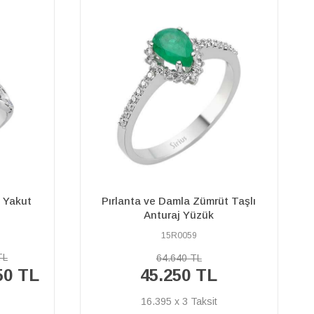
t Taşlı
Pırlanta ve Opal Taşlı Gökkuşağı
Yüzük
17R0269
27.170 TL
%45
14.950 TL
İNDİRİM
5.417 x 3