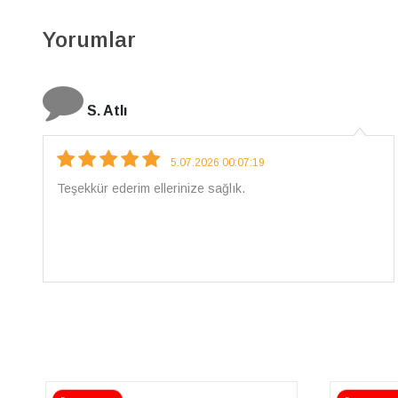
Yorumlar
N. Elçi
4.08.2026 16:27:03
Çarpıcı ve olağanüstü bir işçilikle hazırlanmış bir
mücevher. İşçilik kalitesi mükemmel; artık sadece
buradan sipariş vereceğim. 💎 Teşekkürler