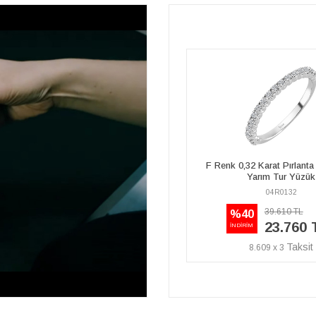
F Renk 0,32 Karat Pırlanta Taşlı İnce
Yakut Taşlı Yarım Tur
Yarım Tur Yüzük
04R0132
04R0133
39.610 TL
41.370 TL
%40
%45
23.760 TL
22.750 
İNDİRİM
İNDİRİM
8.609 x 3
8.243 x 3