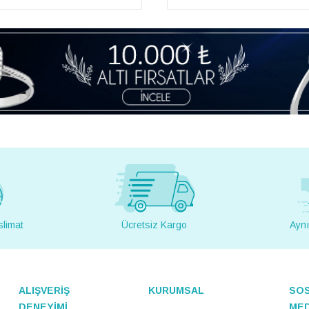
slimat
Ücretsiz Kargo
Aynı
ALIŞVERİŞ
KURUMSAL
SO
DENEYİMİ
ME