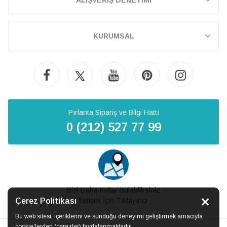
ALIŞVERİŞ DENEYİMİ
KURUMSAL
Pırlanta Sipariş ve Bilgi Hattı
0 (212) 527 77 99
Bizi Daha Kolay Bulabilirsiniz
Çerez Politikası
İletişim İçin Tıklayınız
Bu web sitesi, içeriklerini ve sunduğu deneyimi geliştirmek amacıyla
cookie’lerden (çerezler) faydalanmaktadır.