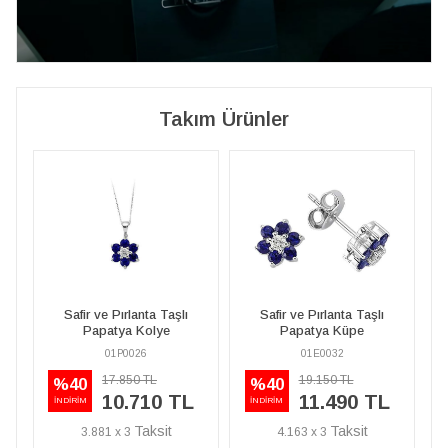
Takım Ürünler
Safir ve Pırlanta Taşlı
Safir ve Pırlanta Taşlı
Papatya Küpe
Papatya Kolye
01E0032
01P0026
19.150 TL
17.850 TL
%40
%40
11.490 TL
10.710 TL
İNDİRİM
İNDİRİM
4.163 x 3
3.881 x 3