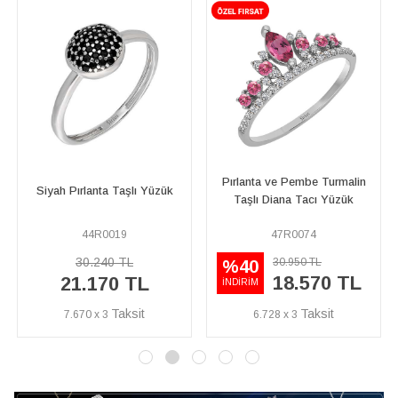
Pırlanta ve Pembe Turmalin
Yakut ve Pırlanta Taşlı
Taşlı Diana Tacı Yüzük
Papatya Yüzük
47R0074
17R0210
29.110 TL
30.950 TL
%40
18.570 TL
20.370 TL
İNDİRİM
6.728 x 3
7.381 x 3