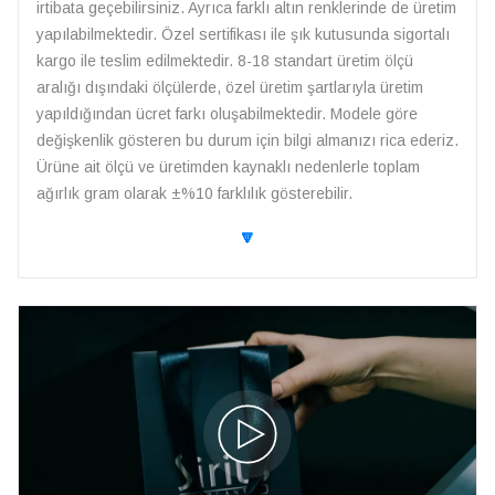
irtibata geçebilirsiniz. Ayrıca farklı altın renklerinde de üretim
yapılabilmektedir. Özel sertifikası ile şık kutusunda sigortalı
kargo ile teslim edilmektedir. 8-18 standart üretim ölçü
aralığı dışındaki ölçülerde, özel üretim şartlarıyla üretim
yapıldığından ücret farkı oluşabilmektedir. Modele göre
değişkenlik gösteren bu durum için bilgi almanızı rica ederiz.
Ürüne ait ölçü ve üretimden kaynaklı nedenlerle toplam
ağırlık gram olarak ±%10 farklılık gösterebilir.
🔽