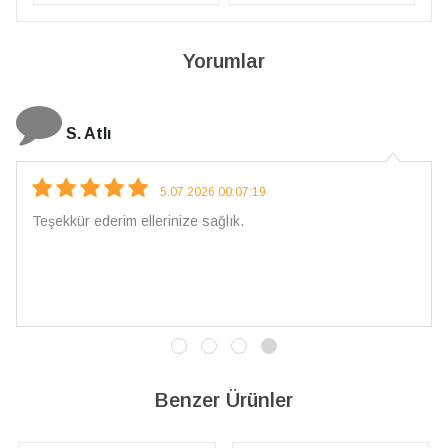
Yorumlar
N. Elçi
4.08.2026 16:27:03
Çarpıcı ve olağanüstü bir işçilikle hazırlanmış bir mücevher.
İşçilik kalitesi mükemmel; artık sadece buradan sipariş
vereceğim. 💎 Teşekkürler
Benzer Ürünler