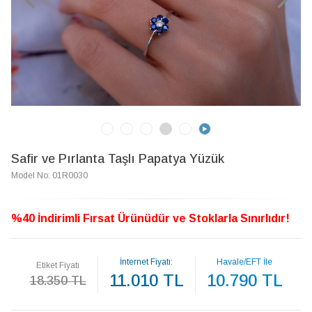
Safir ve Pırlanta Taşlı Papatya Yüzük
Model No: 01R0030
%40 İndirimli Fırsat Ürünüdür ve Stoklarla Sınırlıdır!
İnternet Fiyatı:
Havale/EFT İle
Etiket Fiyatı
11.010 TL
10.790 TL
18.350 TL