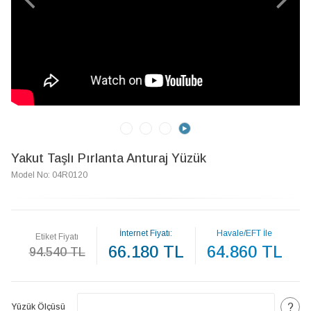
Yakut Taşlı Pırlanta Anturaj Yüzük
Model No: 04R0120
İnternet Fiyatı:
Havale/EFT İle
Etiket Fiyatı
66.180 TL
64.860 TL
94.540 TL
?
Yüzük Ölçüsü