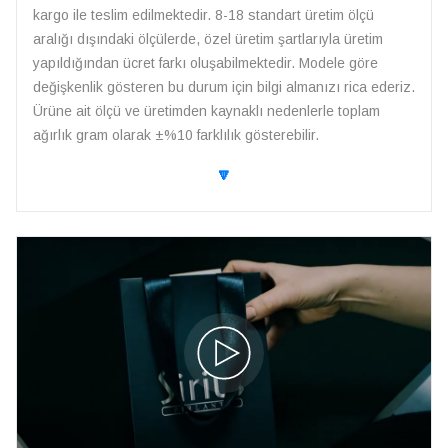
kargo ile teslim edilmektedir. 8-18 standart üretim ölçü
aralığı dışındaki ölçülerde, özel üretim şartlarıyla üretim
yapıldığından ücret farkı oluşabilmektedir. Modele göre
değişkenlik gösteren bu durum için bilgi almanızı rica ederiz.
Ürüne ait ölçü ve üretimden kaynaklı nedenlerle toplam
ağırlık gram olarak ±%10 farklılık gösterebilir.
🔽