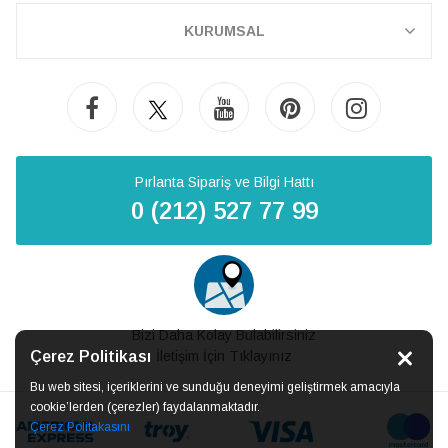
KURUMSAL
Pırlanta Sipariş ve Bilgi Hattı
0 (212) 527 77 99
Bizi Daha Kolay Bulabilirsiniz
Çerez Politikası
İletişim İçin Tıklayınız
Bu web sitesi, içeriklerini ve sunduğu deneyimi geliştirmek amacıyla
cookie’lerden (çerezler) faydalanmaktadır.
Çerez Politakasını