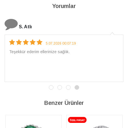
Yorumlar
N. Elçi
4.08.2026 16:27:03
Çarpıcı ve olağanüstü bir işçilikle hazırlanmış bir mücevher.
İşçilik kalitesi mükemmel; artık sadece buradan sipariş
vereceğim. 💎 Teşekkürler
Benzer Ürünler