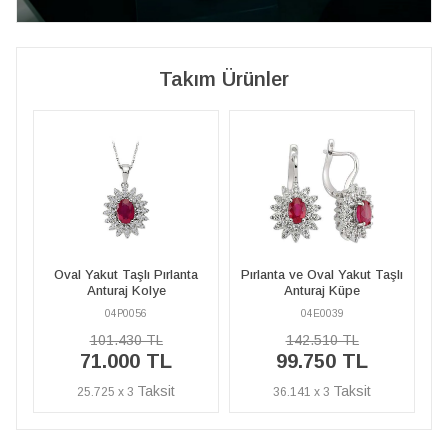
Takım Ürünler
ta
Pırlanta ve Oval Yakut Taşlı
Oval Yakut Taşlı Pırlanta
P
Anturaj Küpe
Anturaj Kolye
04E0039
04P0056
142.510 TL
101.430 TL
99.750 TL
71.000 TL
36.141 x 3
25.725 x 3