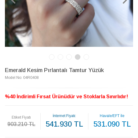
Emerald Kesim Pırlantalı Tamtur Yüzük
Model No: 04R0408
%40 İndirimli Fırsat Ürünüdür ve Stoklarla Sınırlıdır!
İnternet Fiyatı:
Havale/EFT İle
Etiket Fiyatı
541.930 TL
531.090 TL
903.210 TL