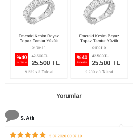
Emerald Kesim Beyaz
Emerald Kesim Beyaz
Topaz Tamtur Yüzük
Topaz Tamtur Yüzük
04R0410
04R0410
42.500 TL
42.500 TL
%40
%40
25.500 TL
25.500 TL
İNDİRİM
İNDİRİM
9.239 x 3
9.239 x 3
Yorumlar
N. Elçi
4.08.2026 16:27:03