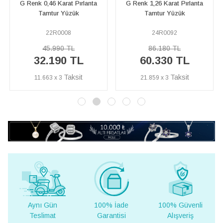
G Renk 1,26 Karat Pırlanta
G Renk 1,79 Karat Pırlanta
Tamtur Yüzük
Tamtur Yüzük
24R0092
23R0073
86.180 TL
108.400 TL
60.330 TL
75.880 TL
21.859 x 3
27.493 x 3
100% İade
100% Güvenli
Yurt Dışına
Garantisi
Alışveriş
Teslimat