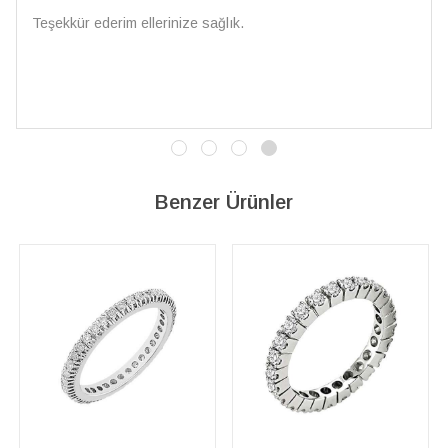
Çarpıcı ve olağanüstü bir işçilikle hazırlanmış bir mücevher.
İşçilik kalitesi mükemmel; artık sadece buradan sipariş
vereceğim. 💎 Teşekkürler
Benzer Ürünler