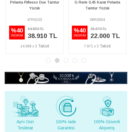
sso Due Tamtur
G Renk 0,45 Karat Pırlanta
Tsavorite Taşlı Ta
ük
Tamtur Yüzük
103
08R0004
15R0034
50 TL
36.670 TL
36.250 T
%40
%50
.910 TL
22.000 TL
18.1
İNDİRİM
İNDİRİM
3
7.971 x 3
6.565 x 3
Aynı Gün
100% İade
100% Güvenli
Teslimat
Garantisi
Alışveriş