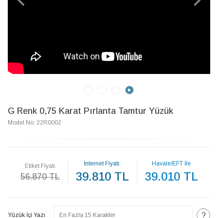
G Renk 0,75 Karat Pırlanta Tamtur Yüzük
Model No: 22R0002
İnternet Fiyatı:
Havale/EFT İle
Etiket Fiyatı
39.810 TL
39.010 TL
56.870 TL
?
Yüzük İçi Yazı