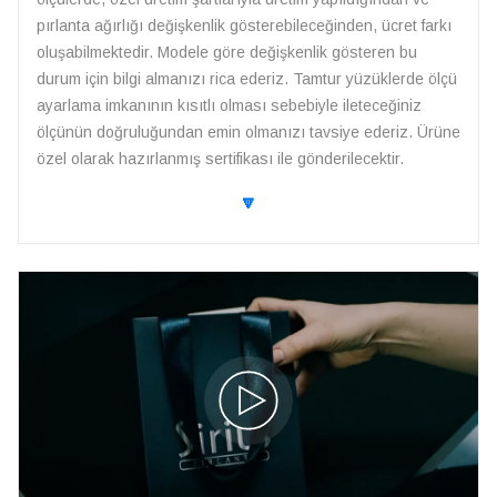
pırlanta ağırlığı değişkenlik gösterebileceğinden, ücret farkı
oluşabilmektedir. Modele göre değişkenlik gösteren bu
durum için bilgi almanızı rica ederiz. Tamtur yüzüklerde ölçü
ayarlama imkanının kısıtlı olması sebebiyle ileteceğiniz
ölçünün doğruluğundan emin olmanızı tavsiye ederiz. Ürüne
özel olarak hazırlanmış sertifikası ile gönderilecektir.
🔽