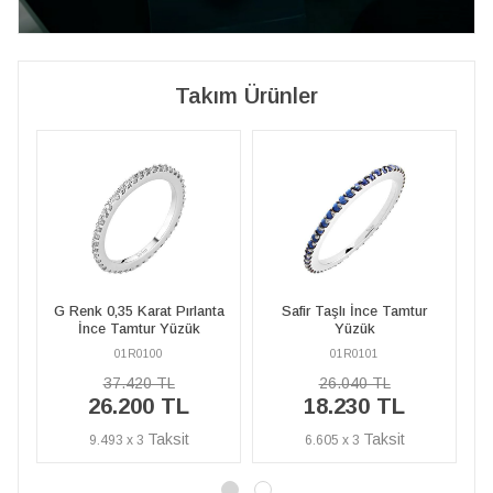
Takım Ürünler
ta
Safir Taşlı İnce Tamtur
Yakut Taşlı İnce Tamtur
G
Yüzük
Yüzük
01R0101
01R0102
26.040 TL
26.590 TL
18.230 TL
18.610 TL
6.605 x 3
6.743 x 3