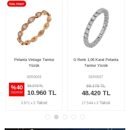
G Renk 1,06 Karat Pırlanta
G Renk 1,90 Karat Pırlanta
Tamtur Yüzük
Tamtur Yüzük
01R0037
07R0107
69.170 TL
137.630 TL
48.420 TL
96.340 TL
17.544 x 3
34.906 x 3