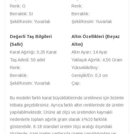
Renk: G
Renk:
Berraklık: SI
Berraklık:
Şekil/Kesim: Yuvarlak
Şekil/Kesim: Yuvarlak
Değerli Taş Bilgileri
Altın Özellikleri (Beyaz
(Safir)
Altın)
Karat Ağırlığı: 0,35 Karat
Altın Ayarı: 14 Ayar
Taş Adedi: 50 adet
Yaklaşık Ağırlık: 4,50 Gram
Renk:
Yükseklik/Boy:
Berraklık:
Genişlik/En: 0,3 cm
Şekil/Kesim: Yuvarlak
Çap:
Bu modelin farklı karat büyüklüklerinde üretilmesi için bizimle
irtibata geçebilirsiniz. Ayrıca farklı altın renklerinde de üretim
yapılabilmektedir. Ürüne ait ölçü ve üretimden kaynaklı
nedenlerle toplam ağırlık gram olarak ±%10 farklılık
gösterebilir. 8-18 standart üretim ölçü aralığı dışındaki
ölçülerde, özel üretim şartlarıyla üretim yapıldığından ve