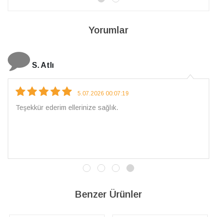
Yorumlar
N. Elçi
4.08.2026 16:27:03
Çarpıcı ve olağanüstü bir işçilikle hazırlanmış bir mücevher.
İşçilik kalitesi mükemmel; artık sadece buradan sipariş
vereceğim. 💎 Teşekkürler
Benzer Ürünler