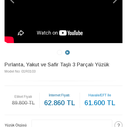
Pırlanta, Yakut ve Safir Taşlı 3 Parçalı Yüzük
Model No: 01R0103
İnternet Fiyatı:
Havale/EFT İle
Etiket Fiyatı
62.860 TL
61.600 TL
89.800 TL
?
Yüzük Ölçüsü