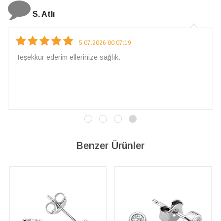
N. Elçi
4.08.2026 16:27:03
Çarpıcı ve olağanüstü bir işçilikle hazırlanmış bir mücevhe
İşçilik kalitesi mükemmel; artık sadece buradan sipariş
vereceğim. 💎 Teşekkürler
Benzer Ürünler