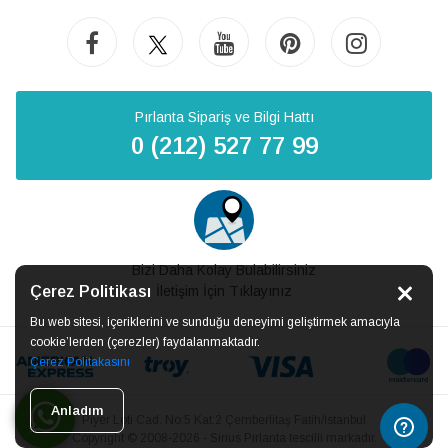
Pırlanta Sipariş ve Bilgi Hattı
0 (212) 527 77 99
Bizi Daha Kolay Bulabilirsiniz
Çerez Politikası
İletişim İçin Tıklayınız
Bu web sitesi, içeriklerini ve sunduğu deneyimi geliştirmek amacıyla
cookie’lerden (çerezler) faydalanmaktadır.
Çerez Politakasını
Anladım
Piyer Loti Cad. No:5 Kat:2 Çemberlitaş Fatih/İstanbul
Copyright © 2008-2026 - Sirius Pırlanta tescilli markadır.