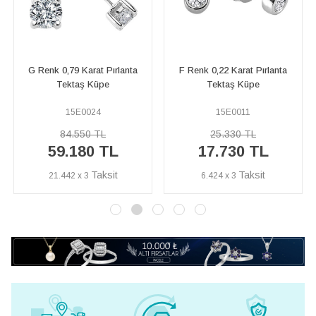
F Renk 0,22 Karat Pırlanta
G Renk 0,10 Karat Pırlanta
Tektaş Küpe
Tektaş Çiçek Küpe
15E0011
15E0003
25.330 TL
20.450 TL
%40
12.270 TL
17.730 TL
İNDİRİM
6.424 x 3
4.446 x 3