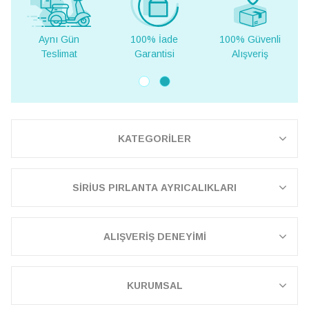
ı Gün
100% İade
100% Güvenli
Yurt Dışı
limat
Garantisi
Alışveriş
Teslima
KATEGORİLER
SİRİUS PIRLANTA AYRICALIKLARI
ALIŞVERİŞ DENEYİMİ
KURUMSAL