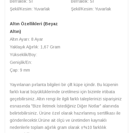
Berraklık: SI
Berraklık: SI
Şekil/Kesim: Yuvarlak
Şekil/Kesim: Yuvarlak
Altın Özellikleri (Beyaz
Altın)
Altın Ayarı: 8 Ayar
Yaklaşık Ağırlık: 1,67 Gram
Yükseklik/Boy:
Genişlik/En:
Çap: 9 mm
Yayınlanan pırlanta bilgileri bir çift küpe içindir. Bu küpenin
farklı karat büyüklüklerinde üretilmesi için bizimle irtibata
geçebilirsiniz. Altın rengi ile ilgili farklı taleplerinizi siparişiniz
esnasında "Bize İletmek İstediğiniz Diğer Notlar" alanında
belirtebilirsiniz. Ürüne özel olarak hazırlanmış sertifikası ile
gönderilecektir.Ürüne ait ölçü ve üretimden kaynaklı
nedenlerle toplam ağırlık gram olarak ±%10 farklılık