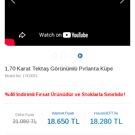
1,70 Karat Tektaş Görünümlü Pırlanta Küpe
Model No: 17E0051
%40 İndirimli Fırsat Ürünüdür ve Stoklarla Sınırlıdır!
İnternet Fiyatı:
Havale/EFT İle
Etiket Fiyatı
18.650 TL
18.280 TL
31.080 TL