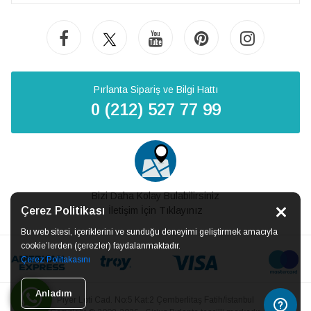
Pırlanta Sipariş ve Bilgi Hattı
0 (212) 527 77 99
Bizi Daha Kolay Bulabilirsiniz
Çerez Politikası
İletişim İçin Tıklayınız
Bu web sitesi, içeriklerini ve sunduğu deneyimi geliştirmek amacıyla
cookie’lerden (çerezler) faydalanmaktadır.
Çerez Politakasını
Anladım
Piyer Loti Cad. No:5 Kat:2 Çemberlitaş Fatih/İstanbul