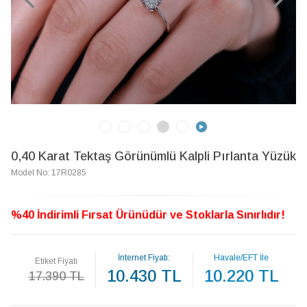
0,40 Karat Tektaş Görünümlü Kalpli Pırlanta Yüzük
Model No: 17R0285
%40 İndirimli Fırsat Ürünüdür ve Stoklarla Sınırlıdır!
İnternet Fiyatı:
Havale/EFT İle
Etiket Fiyatı
10.430 TL
10.220 TL
17.390 TL