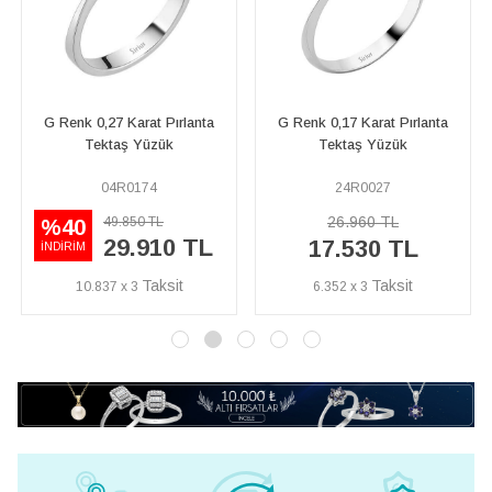
rlanta
G Renk 0,17 Karat Pırlanta
F Renk 0,35 Karat Pırlan
Tektaş Yüzük
Tektaş Yüzük
24R0027
42R0003
26.960 TL
61.110 TL
%40
 TL
36.670 T
17.530 TL
İNDİRİM
6.352 x 3
13.286 x 3