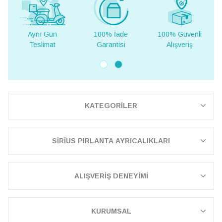
Aynı Gün
100% İade
100% Güvenli
Yurt D
Teslimat
Garantisi
Alışveriş
Tesli
KATEGORİLER
SİRİUS PIRLANTA AYRICALIKLARI
ALIŞVERİŞ DENEYİMİ
KURUMSAL