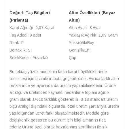
Değerli Taş Bilgileri
Altın Özellikleri (Beyaz
(Pırlanta)
Altın)
Karat Ağırlığı: 0,07 Karat
Altın Ayarı: 8 Ayar
Taş Adedi: 9 adet
Yaklaşık Ağırlık: 1,69 Gram
Renk: F
Yükseklik/Boy:
Berraklık: SI
Genişlik/En:
Şekil/Kesim: Yuvarlak
Çap:
Bu tektaş yüzük modelinin farklı karat büyüklüklerinde
üretilmesi için bizimle irtibata geçebilirsiniz. Ayrıca farklı altın
renklerinde ve ayarında da üretim yapılabilmektedir. Ürüne
ait ölçü ve üretimden kaynaklı nedenlerle toplam ağırlık
gram olarak ±%10 farklılık gösterebilir. 8-18 standart üretim
ölçü aralığı dışındaki ölçülerde, özel üretim şartlarıyla üretim
yapıldığından ücret farkı oluşabilmektedir. Modele göre
değişkenlik gösteren bu durum için bilgi almanızı rica
ederiz.Ürüne özel olarak hazırlanmış sertifikası ile şık