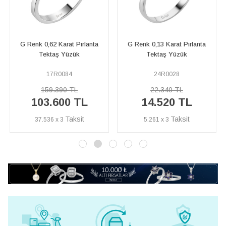
nta
G Renk 0,13 Karat Pırlanta
F Renk 1,01 Karat Pırlanta
Tektaş Yüzük
Tektaş Yüzük HRD Sertifikal
24R0028
41R0014
22.340 TL
231.000 TL
%50
115.500 TL
14.520 TL
İNDİRİM
5.261 x 3
41.848 x 3