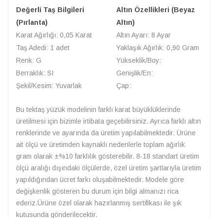
Değerli Taş Bilgileri
Altın Özellikleri (Beyaz
(Pırlanta)
Altın)
Karat Ağırlığı: 0,05 Karat
Altın Ayarı: 8 Ayar
Taş Adedi: 1 adet
Yaklaşık Ağırlık: 0,90 Gram
Renk: G
Yükseklik/Boy:
Berraklık: SI
Genişlik/En:
Şekil/Kesim: Yuvarlak
Çap:
Bu tektaş yüzük modelinin farklı karat büyüklüklerinde
üretilmesi için bizimle irtibata geçebilirsiniz. Ayrıca farklı altın
renklerinde ve ayarında da üretim yapılabilmektedir. Ürüne
ait ölçü ve üretimden kaynaklı nedenlerle toplam ağırlık
gram olarak ±%10 farklılık gösterebilir. 8-18 standart üretim
ölçü aralığı dışındaki ölçülerde, özel üretim şartlarıyla üretim
yapıldığından ücret farkı oluşabilmektedir. Modele göre
değişkenlik gösteren bu durum için bilgi almanızı rica
ederiz.Ürüne özel olarak hazırlanmış sertifikası ile şık
kutusunda gönderilecektir.