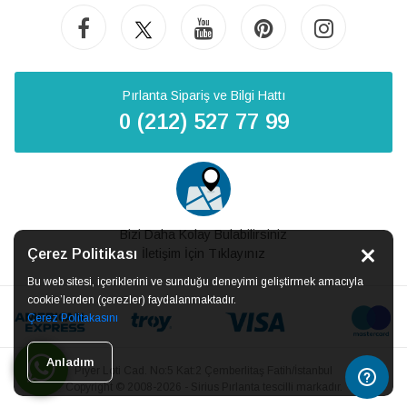
Pırlanta Sipariş ve Bilgi Hattı
0 (212) 527 77 99
Bizi Daha Kolay Bulabilirsiniz
Çerez Politikası
İletişim İçin Tıklayınız
Bu web sitesi, içeriklerini ve sunduğu deneyimi geliştirmek amacıyla
cookie’lerden (çerezler) faydalanmaktadır.
Çerez Politakasını
Anladım
Piyer Loti Cad. No:5 Kat:2 Çemberlitaş Fatih/İstanbul
Copyright © 2008-2026 - Sirius Pırlanta tescilli markadır.