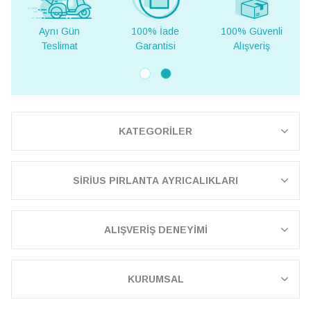
ı Gün
100% İade
100% Güvenli
Yurt Dışı
limat
Garantisi
Alışveriş
Teslima
KATEGORİLER
SİRİUS PIRLANTA AYRICALIKLARI
ALIŞVERİŞ DENEYİMİ
KURUMSAL