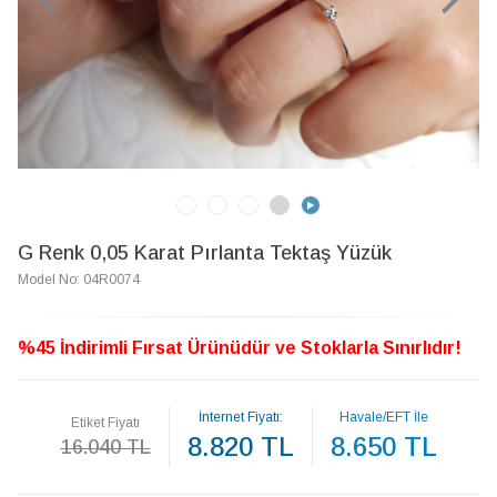
G Renk 0,05 Karat Pırlanta Tektaş Yüzük
Model No: 04R0074
%45 İndirimli Fırsat Ürünüdür ve Stoklarla Sınırlıdır!
İnternet Fiyatı:
Havale/EFT İle
Etiket Fiyatı
8.820 TL
8.650 TL
16.040 TL