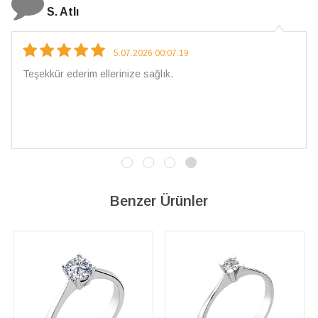
N. Elçi
4.08.2026 16:27:03
Çarpıcı ve olağanüstü bir işçilikle hazırlan
İşçilik kalitesi mükemmel; artık sadece bura
vereceğim. 💎 Teşekkürler
Benzer Ürünler