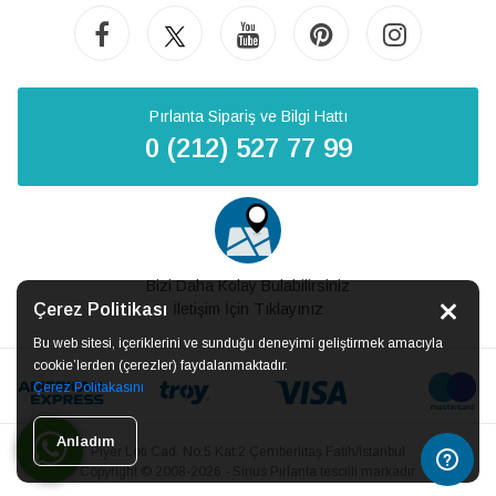
Pırlanta Sipariş ve Bilgi Hattı
0 (212) 527 77 99
Bizi Daha Kolay Bulabilirsiniz
Çerez Politikası
İletişim İçin Tıklayınız
Bu web sitesi, içeriklerini ve sunduğu deneyimi geliştirmek amacıyla
cookie’lerden (çerezler) faydalanmaktadır.
Çerez Politakasını
Anladım
Piyer Loti Cad. No:5 Kat:2 Çemberlitaş Fatih/İstanbul
Copyright © 2008-2026 - Sirius Pırlanta tescilli markadır.