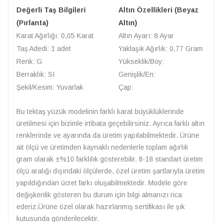
Değerli Taş Bilgileri
Altın Özellikleri (Beyaz
(Pırlanta)
Altın)
Karat Ağırlığı: 0,05 Karat
Altın Ayarı: 8 Ayar
Taş Adedi: 1 adet
Yaklaşık Ağırlık: 0,77 Gram
Renk: G
Yükseklik/Boy:
Berraklık: SI
Genişlik/En:
Şekil/Kesim: Yuvarlak
Çap:
Bu tektaş yüzük modelinin farklı karat büyüklüklerinde
üretilmesi için bizimle irtibata geçebilirsiniz. Ayrıca farklı altın
renklerinde ve ayarında da üretim yapılabilmektedir. Ürüne
ait ölçü ve üretimden kaynaklı nedenlerle toplam ağırlık
gram olarak ±%10 farklılık gösterebilir. 8-18 standart üretim
ölçü aralığı dışındaki ölçülerde, özel üretim şartlarıyla üretim
yapıldığından ücret farkı oluşabilmektedir. Modele göre
değişkenlik gösteren bu durum için bilgi almanızı rica
ederiz.Ürüne özel olarak hazırlanmış sertifikası ile şık
kutusunda gönderilecektir.