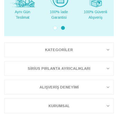
Aynı Gün
100% İade
100% Güvenli
Yurt D
Teslimat
Garantisi
Alışveriş
Tesli
KATEGORİLER
SİRİUS PIRLANTA AYRICALIKLARI
ALIŞVERİŞ DENEYİMİ
KURUMSAL