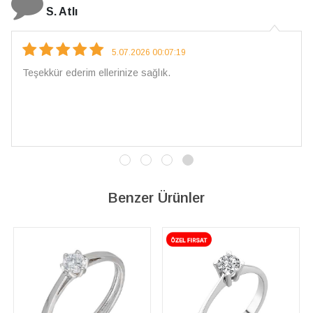
N. Elçi
4.08.2026 16:27:03
Çarpıcı ve olağanüstü bir işçilikle hazırlan
İşçilik kalitesi mükemmel; artık sadece bura
vereceğim. 💎 Teşekkürler
Benzer Ürünler