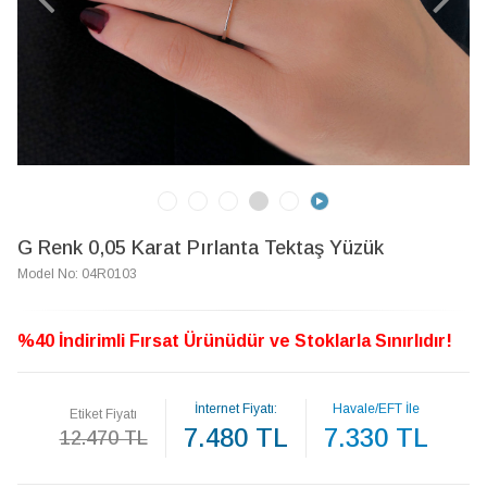
G Renk 0,05 Karat Pırlanta Tektaş Yüzük
Model No: 04R0103
%40 İndirimli Fırsat Ürünüdür ve Stoklarla Sınırlıdır!
İnternet Fiyatı:
Havale/EFT İle
Etiket Fiyatı
7.480 TL
7.330 TL
12.470 TL