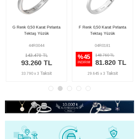
F Renk 0,50 Karat Pırlanta
F Renk 0,26 Karat Pırlanta
Tektaş Yüzük
Tektaş Yüzük
04R0181
24R0010
42.080 TL
148.760 TL
%45
81.820 TL
27.350 TL
İNDİRİM
29.645 x 3
9.910 x 3