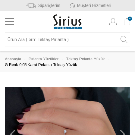
Siparişlerim
Müşteri Hizmetleri
0
Anasayfa
Pırlanta Yüzükler
Tektaş Pırlanta Yüzük
G Renk 0,05 Karat Pırlanta Tektaş Yüzük