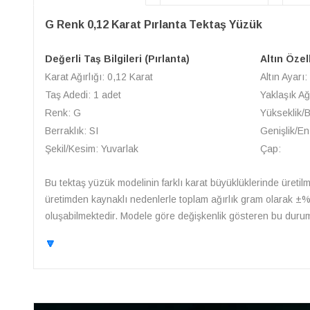
G Renk 0,12 Karat Pırlanta Tektaş Yüzük
Değerli Taş Bilgileri (Pırlanta)
Altın Özel
Karat Ağırlığı: 0,12 Karat
Altın Ayarı:
Taş Adedi: 1 adet
Yaklaşık Ağ
Renk: G
Yükseklik/
Berraklık: SI
Genişlik/En
Şekil/Kesim: Yuvarlak
Çap:
Bu tektaş yüzük modelinin farklı karat büyüklüklerinde üretilme
üretimden kaynaklı nedenlerle toplam ağırlık gram olarak ±%10 
oluşabilmektedir. Modele göre değişkenlik gösteren bu durum i
🔽