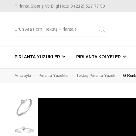
Pırlanta Sipariş Ve Bilgi Hattı
0 (212) 527 77 99
PIRLANTA YÜZÜKLER
PIRLANTA KOLYELER
Anasayfa
Pırlanta Yüzükler
Tektaş Pırlanta Yüzük
G Renk