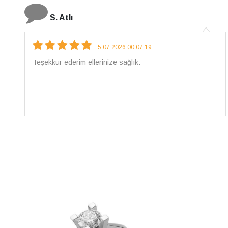
N. Elçi
4.08.2026 16:27:03
Çarpıcı ve olağanüstü bir işçilikle hazırlanmış bir
mücevher. İşçilik kalitesi mükemmel; artık sadece
buradan sipariş vereceğim. 💎 Teşekkürler