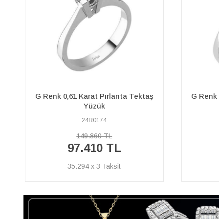
G Renk 0,21 Karat Pırlanta Tektaş
E Renk 
Yüzük
24R0064
35.200 TL
22.880 TL
8.290 x 3