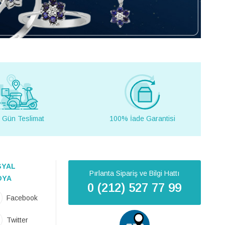
 Gün Teslimat
100% İade Garantisi
SYAL
Pırlanta Sipariş ve Bilgi Hattı
DYA
0 (212) 527 77 99
Facebook
Twitter