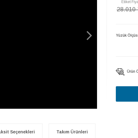
Etiket Fiya
28.010
Yüzük Ölçüs
Ürün Öz
ksit Seçenekleri
Takım Ürünleri