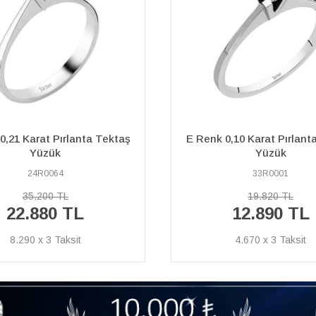
0,10 Karat Pırlanta Tektaş
0,24 Karat Pırlanta Tekt
Yüzük
33R0001
15R0088
19.820 TL
48.260 TL
12.890 TL
31.370 TL
4.670 x 3
11.366 x 3