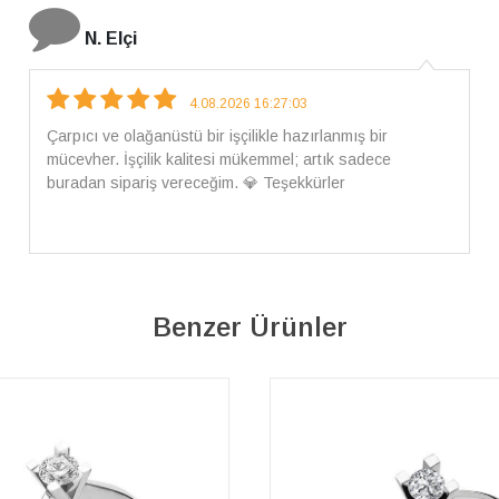
İ. Bozkurt
31.07.2026 12:46:04
Harika tam istediğim gibi geldi kargom ayrıca ilgili
arkadaşlara da teşekkür ederim çok ilgilendiler güvenle
alışveriş yapabilirsiniz ben artık tek Sirius tan ne lazımsa
alacam tek siniz
Benzer Ürünler