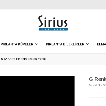
PIRLANTA KÜPELER
PIRLANTA BİLEKLİKLER
ELMA
 0,12 Karat Pırlanta Tektaş Yüzük
G Renk
Model No: 0