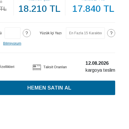
tı
18.210 TL
17.840 TL
 TL
?
?
ü
Yüzük İçi Yazı
Bilmiyorum
12.08.2026
ellikleri
Taksit Oranları
kargoya teslim
HEMEN SATIN AL