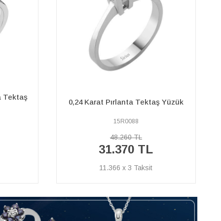
G Renk 0,20 Karat Pırlanta Tektaş
aş Yüzük
Yüzük
15R0138
38.930 TL
25.310 TL
9.170 x 3