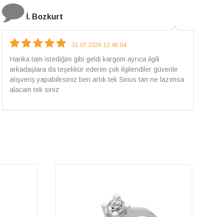
E.T
18.07.2026 12:38:01
Pirlantami teslim alana kadar tüm surecte bilgilendirildim,
güvenli bir alisveris oldu benim icin ve paketleme özenle
yapilmisti sorunsuz bir sekilde pirlantami takiyorum. Yeni
alisveris adresim artik belli.🤩 Tesekkurler Sirius