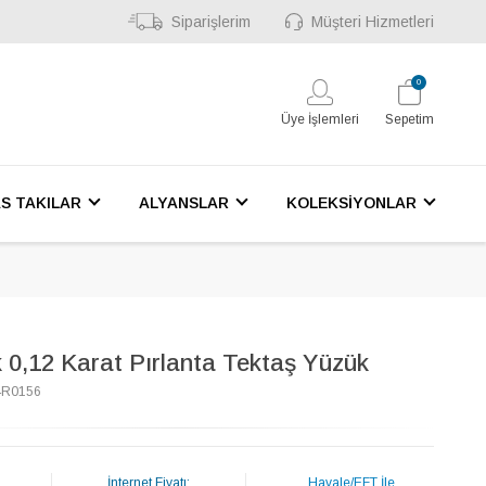
Siparişlerim
Müşteri Hizmetleri
0
Üye İşlemleri
Sepetim
S TAKILAR
ALYANSLAR
KOLEKSİYONLAR
 0,12 Karat Pırlanta Tektaş Yüzük
4R0156
İnternet Fiyatı:
Havale/EFT İle