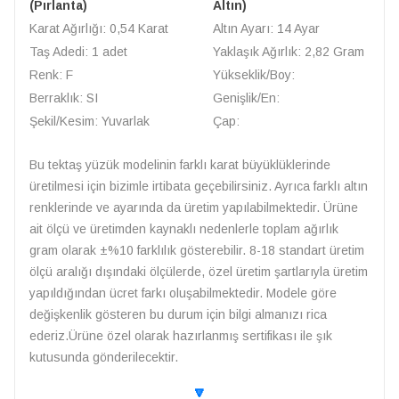
(Pırlanta)
Altın)
Karat Ağırlığı: 0,54 Karat
Altın Ayarı: 14 Ayar
Taş Adedi: 1 adet
Yaklaşık Ağırlık: 2,82 Gram
Renk: F
Yükseklik/Boy:
Berraklık: SI
Genişlik/En:
Şekil/Kesim: Yuvarlak
Çap:
Bu tektaş yüzük modelinin farklı karat büyüklüklerinde
üretilmesi için bizimle irtibata geçebilirsiniz. Ayrıca farklı altın
renklerinde ve ayarında da üretim yapılabilmektedir. Ürüne
ait ölçü ve üretimden kaynaklı nedenlerle toplam ağırlık
gram olarak ±%10 farklılık gösterebilir. 8-18 standart üretim
ölçü aralığı dışındaki ölçülerde, özel üretim şartlarıyla üretim
yapıldığından ücret farkı oluşabilmektedir. Modele göre
değişkenlik gösteren bu durum için bilgi almanızı rica
ederiz.Ürüne özel olarak hazırlanmış sertifikası ile şık
kutusunda gönderilecektir.
🔽