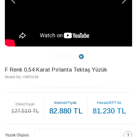
F Renk 0,54 Karat Pırlanta Tektaş Yüzük
Model No: 04R0249
İnternet Fiyatı:
Havale/EFT İle
Etiket Fiyatı
82.880 TL
81.230 TL
127.510 TL
?
Yüzük Ölçüsü