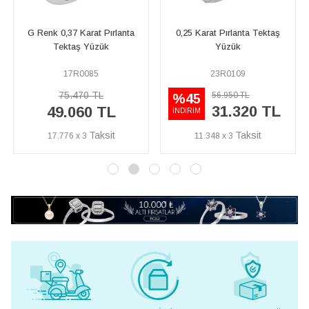
G Renk 0,37 Karat Pırlanta
0,25 Karat Pırlanta Tektaş
G 
Tektaş Yüzük
Yüzük
17R0085
23R0109
75.470 TL
56.950 TL
%45
31.320 TL
49.060 TL
İNDİRİM
17.776 x 3
11.348 x 3