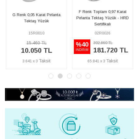
F Renk Toplam 0,97 Karat
 Pırlanta
G Renk 0,29 Karat Pır
Pırlanta Tektaş Yüzük - HRD
ük
Tektaş Yüzük
Sertifikalı
02R0026
24R0002
L
54.980 TL
302.860 TL
%40
181.720 TL
TL
35.740 T
İNDİRİM
65.841 x 3
12.949 x 3