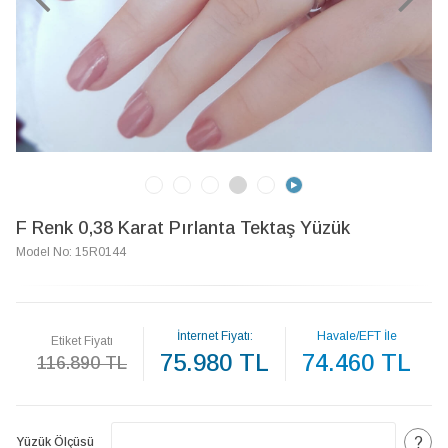
F Renk 0,38 Karat Pırlanta Tektaş Yüzük
Model No: 15R0144
İnternet Fiyatı:
Havale/EFT İle
Etiket Fiyatı
75.980 TL
74.460 TL
116.890 TL
?
Yüzük Ölçüsü