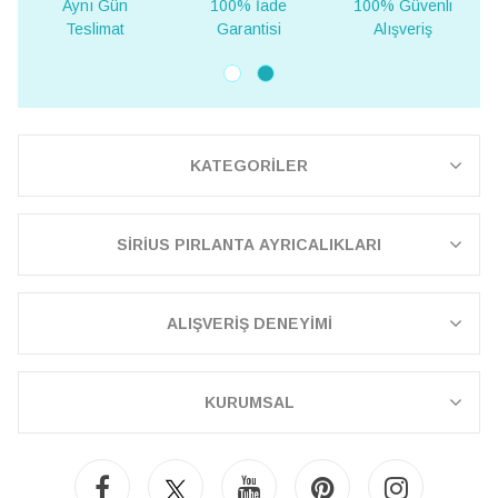
Aynı Gün
100% İade
100% Güvenli
Yur
Teslimat
Garantisi
Alışveriş
Te
KATEGORİLER
SİRİUS PIRLANTA AYRICALIKLARI
ALIŞVERİŞ DENEYİMİ
KURUMSAL