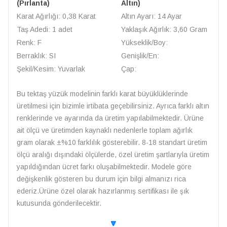
(Pırlanta)
Altın)
Karat Ağırlığı: 0,38 Karat
Altın Ayarı: 14 Ayar
Taş Adedi: 1 adet
Yaklaşık Ağırlık: 3,60 Gram
Renk: F
Yükseklik/Boy:
Berraklık: SI
Genişlik/En:
Şekil/Kesim: Yuvarlak
Çap:
Bu tektaş yüzük modelinin farklı karat büyüklüklerinde
üretilmesi için bizimle irtibata geçebilirsiniz. Ayrıca farklı altın
renklerinde ve ayarında da üretim yapılabilmektedir. Ürüne
ait ölçü ve üretimden kaynaklı nedenlerle toplam ağırlık
gram olarak ±%10 farklılık gösterebilir. 8-18 standart üretim
ölçü aralığı dışındaki ölçülerde, özel üretim şartlarıyla üretim
yapıldığından ücret farkı oluşabilmektedir. Modele göre
değişkenlik gösteren bu durum için bilgi almanızı rica
ederiz.Ürüne özel olarak hazırlanmış sertifikası ile şık
kutusunda gönderilecektir.
🔽