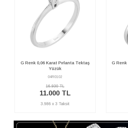
G Renk 0,60 Karat Pırlanta Tektaş
0,16 Ka
Yüzük
17R0213
140.830 TL
91.540 TL
33.167 x 3