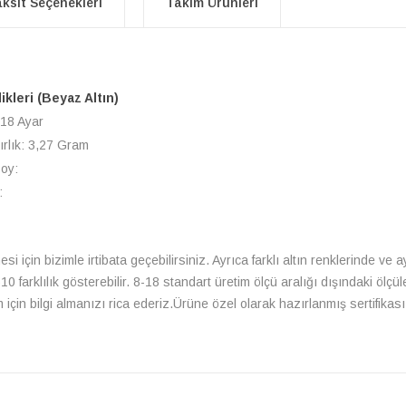
ksit Seçenekleri
Takım Ürünleri
likleri (Beyaz Altın)
 18 Ayar
ırlık: 3,27 Gram
Boy:
:
si için bizimle irtibata geçebilirsiniz. Ayrıca farklı altın renklerinde ve
farklılık gösterebilir. 8-18 standart üretim ölçü aralığı dışındaki ölçüle
çin bilgi almanızı rica ederiz.Ürüne özel olarak hazırlanmış sertifikası 