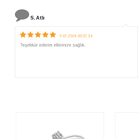
N. Elçi
4.08.2026 16:27:03
Çarpıcı ve olağanüstü bir işçilikle hazırlanmış bir
mücevher. İşçilik kalitesi mükemmel; artık sadece
buradan sipariş vereceğim. 💎 Teşekkürler