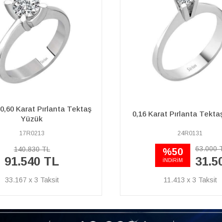
G Renk 0,06 Karat Pırlant
rat Pırlanta Tektaş Yüzük
Yüzük
24R0131
44R0009
63.000 TL
17.390 TL
%50
11.300 TL
31.500 TL
İNDİRİM
11.413 x 3
4.094 x 3