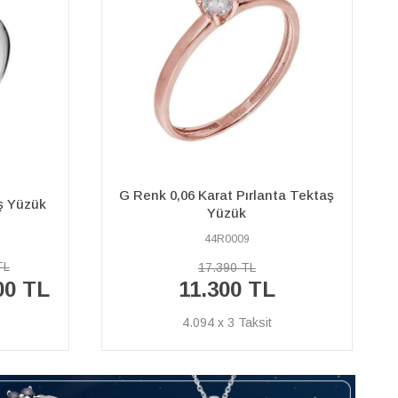
a Tektaş
0,30 Karat Görünümlü Pırlanta
Tektaş Yüzük
17R0226
16.930 TL
%40
10.160 TL
İNDİRİM
3.681 x 3