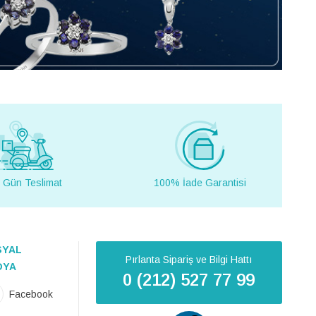
 Gün Teslimat
100% İade Garantisi
SYAL
Pırlanta Sipariş ve Bilgi Hattı
DYA
0 (212) 527 77 99
Facebook