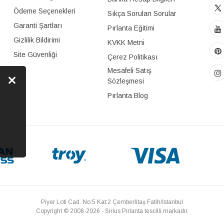
Ödeme Seçenekleri
Sıkça Sorulan Sorular
Garanti Şartları
Pırlanta Eğitimi
Gizlilik Bildirimi
KVKK Metni
Site Güvenliği
Çerez Politikası
Mesafeli Satış
Sözleşmesi
Pırlanta Blog
Piyer Loti Cad. No:5 Kat:2 Çemberlitaş Fatih/İstanbul
Copyright © 2008-2026 - Sirius Pırlanta tescilli markadır.