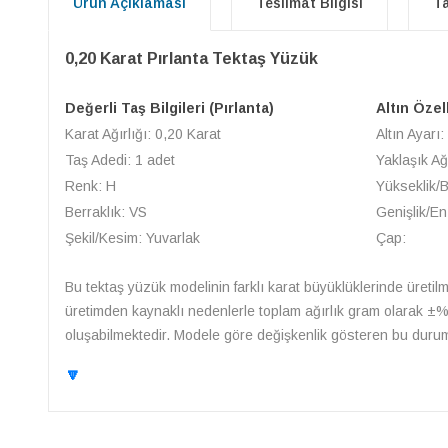
Ürün Açıklaması
Teslimat Bilgisi
Ta
0,20 Karat Pırlanta Tektaş Yüzük
Değerli Taş Bilgileri (Pırlanta)
Altın Özel
Karat Ağırlığı: 0,20 Karat
Altın Ayarı:
Taş Adedi: 1 adet
Yaklaşık Ağ
Renk: H
Yükseklik/
Berraklık: VS
Genişlik/En
Şekil/Kesim: Yuvarlak
Çap:
Bu tektaş yüzük modelinin farklı karat büyüklüklerinde üretilme
üretimden kaynaklı nedenlerle toplam ağırlık gram olarak ±%10 
oluşabilmektedir. Modele göre değişkenlik gösteren bu durum i
🔽