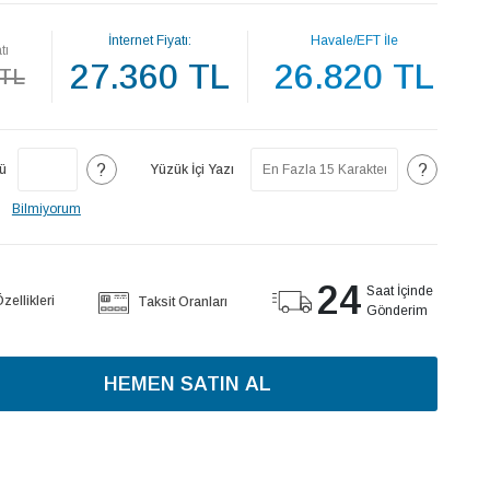
İnternet Fiyatı:
Havale/EFT İle
tı
27.360 TL
26.820 TL
 TL
?
?
ü
Yüzük İçi Yazı
Bilmiyorum
24
Saat İçinde
ellikleri
Taksit Oranları
Gönderim
HEMEN SATIN AL