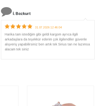
E.T
18.07.2026 12:38:01
Pirlantami teslim alana kadar tüm surecte bilgilendirildim,
güvenli bir alisveris oldu benim icin ve paketleme özenle
yapilmisti sorunsuz bir sekilde pirlantami takiyorum. Yeni
alisveris adresim artik belli.🤩 Tesekkurler Sirius