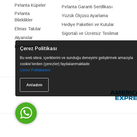
Pırlanta Küpeler
Pırlanta Garanti Sertifikası
Pırlanta
Yüzük Ölçüsü Ayarlama
Bileklikler
Hediye Paketleri ve Kutular
Elmas Takılar
Sigortalı ve Ücretsiz Teslimat
Alyanslar
Koleksiyonlar
Çerez Politikası
Bu web sitesi, içeriklerini ve sunduğu deneyimi geliştirmek amacıyla
cookie’lerden (çerezler) faydalanmaktadır.
Çerez Politakasını
Anladım