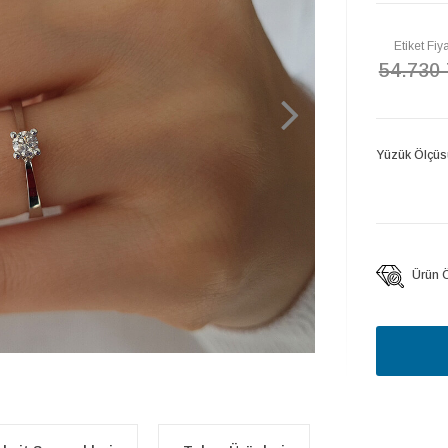
Etiket Fiya
54.730
Yüzük Ölçüs
Ürün Öz