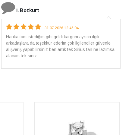
E.T
18.07.2026 12:38:01
Pirlantami teslim alana kadar tüm surecte bilgilendirildim,
güvenli bir alisveris oldu benim icin ve paketleme özenle
yapilmisti sorunsuz bir sekilde pirlantami takiyorum. Yeni
alisveris adresim artik belli.🤩 Tesekkurler Sirius