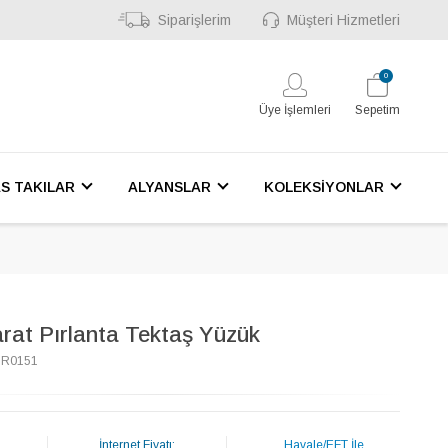
Siparişlerim
Müşteri Hizmetleri
0
Üye İşlemleri
Sepetim
S TAKILAR
ALYANSLAR
KOLEKSİYONLAR
arat Pırlanta Tektaş Yüzük
5R0151
İnternet Fiyatı:
Havale/EFT İle