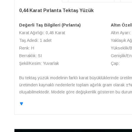
0,44 Karat Pırlanta Tektaş Yüzük
Değerli Taş Bilgileri (Pırlanta)
Altın Özel
Karat Ağırlığı: 0,46 Karat
Altın Ayarı:
Taş Adedi: 1 adet
Yaklaşık Ağ
Renk: H
Yükseklik/
Berraklık: SI
Genişlik/En
Şekil/Kesim: Yuvarlak
Çap:
Bu tektaş yüzük modelinin farklı karat büyüklüklerinde üretilme
üretimden kaynaklı nedenlerle toplam ağırlık gram olarak ±%10 
oluşabilmektedir. Modele göre değişkenlik gösteren bu durum i
🔽