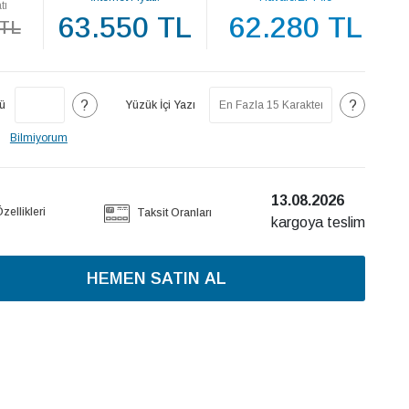
tı
63.550 TL
62.280 TL
 TL
?
?
ü
Yüzük İçi Yazı
Bilmiyorum
13.08.2026
ellikleri
Taksit Oranları
kargoya teslim
HEMEN SATIN AL