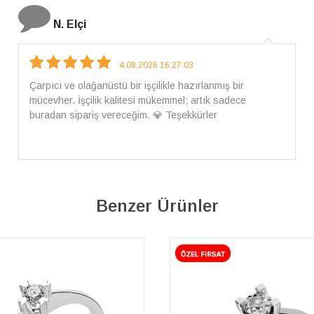
İ. Bozkurt
31.07.2026 12:46:04
Harika tam istediğim gibi geldi kargom ayrıca ilgili
arkadaşlara da teşekkür ederim çok ilgilendiler güvenle
alışveriş yapabilirsiniz ben artık tek Sirius tan ne lazımsa
alacam tek siniz
Benzer Ürünler