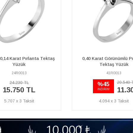
Karat Görünümlü Pırlanta
G Renk 0,38 Karat Pırlant
Tektaş Yüzük
Yüzük
41R0013
24R0100
20.540 TL
75.260 TL
%45
48.920 TL
11.300 TL
İNDİRİM
4.094 x 3
17.725 x 3