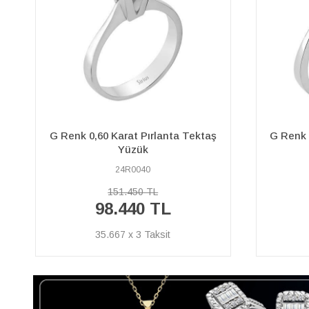
G Renk 0,14 Karat Pırlanta Tektaş
0,40 
Yüzük
24R0013
24.230 TL
15.750 TL
5.707 x 3