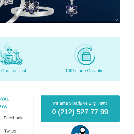
 Gün Teslimat
100% İade Garantisi
SYAL
Pırlanta Sipariş ve Bilgi Hattı
DYA
0 (212) 527 77 99
Facebook
Twitter