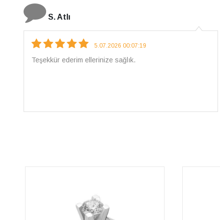
N. Elçi
4.08.2026 16:27:03
Çarpıcı ve olağanüstü bir işçilikle hazırlanmış bir
mücevher. İşçilik kalitesi mükemmel; artık sadece
buradan sipariş vereceğim. 💎 Teşekkürler