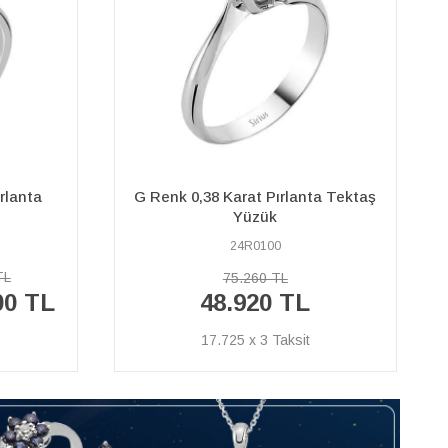
a Tektaş
0,17 Karat Siyah Pırlanta Tektaş
Yüzük
02R0076
16.630 TL
%40
9.980 TL
İNDİRİM
3.616 x 3