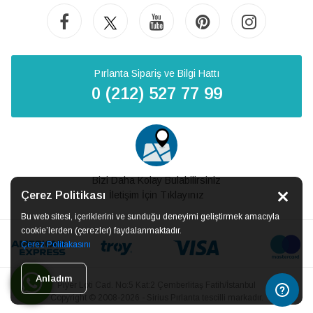
Pırlanta Sipariş ve Bilgi Hattı
0 (212) 527 77 99
Bizi Daha Kolay Bulabilirsiniz
Çerez Politikası
İletişim İçin Tıklayınız
Bu web sitesi, içeriklerini ve sunduğu deneyimi geliştirmek amacıyla
cookie’lerden (çerezler) faydalanmaktadır.
Çerez Politakasını
Anladım
Piyer Loti Cad. No:5 Kat:2 Çemberlitaş Fatih/İstanbul
Copyright © 2008-2026 - Sirius Pırlanta tescilli markadır.