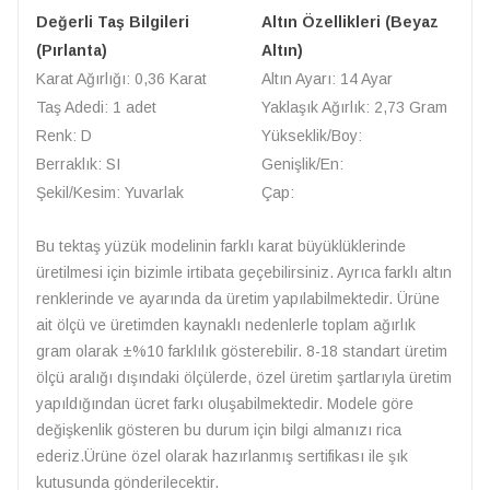
Değerli Taş Bilgileri
Altın Özellikleri (Beyaz
(Pırlanta)
Altın)
Karat Ağırlığı: 0,36 Karat
Altın Ayarı: 14 Ayar
Taş Adedi: 1 adet
Yaklaşık Ağırlık: 2,73 Gram
Renk: D
Yükseklik/Boy:
Berraklık: SI
Genişlik/En:
Şekil/Kesim: Yuvarlak
Çap:
Bu tektaş yüzük modelinin farklı karat büyüklüklerinde
üretilmesi için bizimle irtibata geçebilirsiniz. Ayrıca farklı altın
renklerinde ve ayarında da üretim yapılabilmektedir. Ürüne
ait ölçü ve üretimden kaynaklı nedenlerle toplam ağırlık
gram olarak ±%10 farklılık gösterebilir. 8-18 standart üretim
ölçü aralığı dışındaki ölçülerde, özel üretim şartlarıyla üretim
yapıldığından ücret farkı oluşabilmektedir. Modele göre
değişkenlik gösteren bu durum için bilgi almanızı rica
ederiz.Ürüne özel olarak hazırlanmış sertifikası ile şık
kutusunda gönderilecektir.