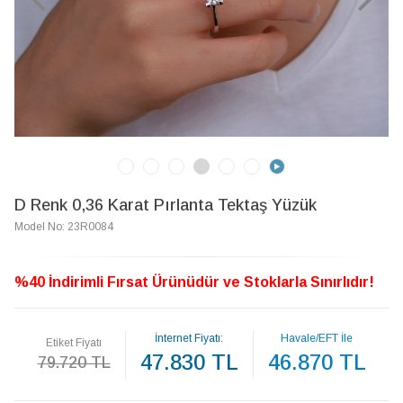
D Renk 0,36 Karat Pırlanta Tektaş Yüzük
Model No: 23R0084
%40 İndirimli Fırsat Ürünüdür ve Stoklarla Sınırlıdır!
İnternet Fiyatı:
Havale/EFT İle
Etiket Fiyatı
47.830 TL
46.870 TL
79.720 TL