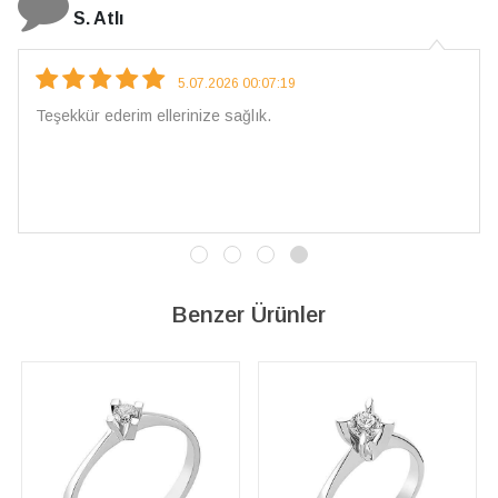
N. Elçi
4.08.2026 16:27:03
Çarpıcı ve olağanüstü bir işçilikle hazırlan
İşçilik kalitesi mükemmel; artık sadece bura
vereceğim. 💎 Teşekkürler
Benzer Ürünler