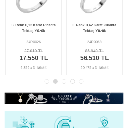
F Renk 0,42 Karat Pırlanta
D Renk 0,25 Karat Pırlanta
Tektaş Yüzük
Tektaş Yüzük
24R0068
23R0029
86.940 TL
45.280 TL
56.510 TL
29.430 TL
20.475 x 3
10.663 x 3