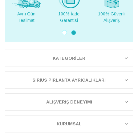
ı Gün
100% İade
100% Güvenli
Yurt Dışı
limat
Garantisi
Alışveriş
Teslima
KATEGORİLER
SİRİUS PIRLANTA AYRICALIKLARI
ALIŞVERİŞ DENEYİMİ
KURUMSAL