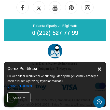
Pırlanta Sipariş ve Bilgi Hattı
0 (212) 527 77 99
Bizi Daha Kolay Bulabilirsiniz
Çerez Politikası
İletişim İçin Tıklayınız
Bu web sitesi, içeriklerini ve sunduğu deneyimi geliştirmek amacıyla
cookie’lerden (çerezler) faydalanmaktadır.
Çerez Politakasını
Anladım
Piyer Loti Cad. No:5 Kat:2 Çemberlitaş Fatih/İstanbul
Copyright © 2008-2026 - Sirius Pırlanta tescilli markadır.