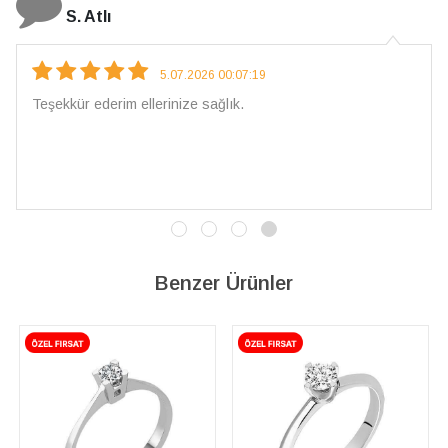
N. Elçi
4.08.2026 16:27:03
Çarpıcı ve olağanüstü bir işçilikle hazırlan
İşçilik kalitesi mükemmel; artık sadece bura
vereceğim. 💎 Teşekkürler
Benzer Ürünler