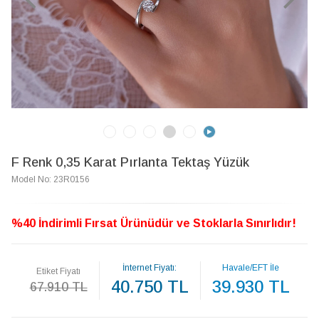
F Renk 0,35 Karat Pırlanta Tektaş Yüzük
Model No: 23R0156
%40 İndirimli Fırsat Ürünüdür ve Stoklarla Sınırlıdır!
İnternet Fiyatı:
Havale/EFT İle
Etiket Fiyatı
40.750 TL
39.930 TL
67.910 TL