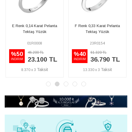
a
F Renk 0,33 Karat Pırlanta
G Renk 0,35 Karat Pırlanta
Tektaş Yüzük
Tektaş Yüzük
23R0154
17R0165
77.360 TL
61.320 TL
%40
L
36.790 TL
50.290 TL
İNDİRİM
13.330 x 3
18.221 x 3