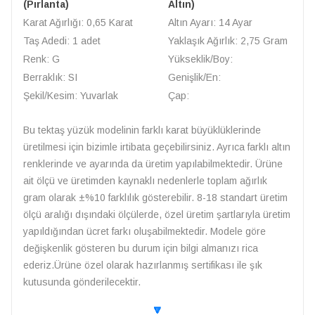
(Pırlanta)
Altın)
Karat Ağırlığı: 0,65 Karat
Altın Ayarı: 14 Ayar
Taş Adedi: 1 adet
Yaklaşık Ağırlık: 2,75 Gram
Renk: G
Yükseklik/Boy:
Berraklık: SI
Genişlik/En:
Şekil/Kesim: Yuvarlak
Çap:
Bu tektaş yüzük modelinin farklı karat büyüklüklerinde
üretilmesi için bizimle irtibata geçebilirsiniz. Ayrıca farklı altın
renklerinde ve ayarında da üretim yapılabilmektedir. Ürüne
ait ölçü ve üretimden kaynaklı nedenlerle toplam ağırlık
gram olarak ±%10 farklılık gösterebilir. 8-18 standart üretim
ölçü aralığı dışındaki ölçülerde, özel üretim şartlarıyla üretim
yapıldığından ücret farkı oluşabilmektedir. Modele göre
değişkenlik gösteren bu durum için bilgi almanızı rica
ederiz.Ürüne özel olarak hazırlanmış sertifikası ile şık
kutusunda gönderilecektir.
🔽