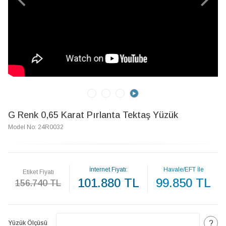
G Renk 0,65 Karat Pırlanta Tektaş Yüzük
Model No: 24R0032
İnternet Fiyatı:
Havale/EFT İle
Etiket Fiyatı
101.880 TL
99.850 TL
156.740 TL
?
Yüzük Ölçüsü