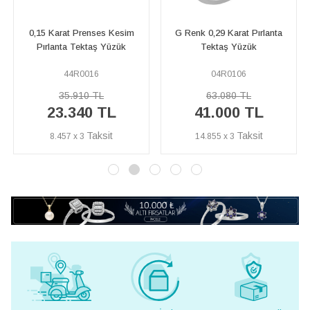
0,15 Karat Prenses Kesim
G Renk 0,29 Karat Pırlanta
Pırlanta Tektaş Yüzük
Tektaş Yüzük
44R0016
04R0106
35.910 TL
63.080 TL
23.340 TL
41.000 TL
8.457 x 3
14.855 x 3