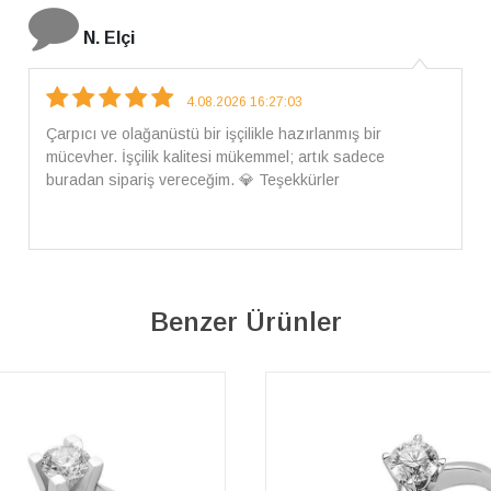
İ. Bozkurt
31.07.2026 12:46:04
Harika tam istediğim gibi geldi kargom ayrıca ilgili
arkadaşlara da teşekkür ederim çok ilgilendiler güvenle
alışveriş yapabilirsiniz ben artık tek Sirius tan ne lazımsa
alacam tek siniz
Benzer Ürünler