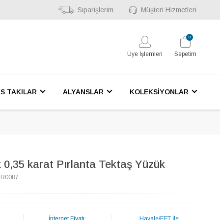
Siparişlerim
Müşteri Hizmetleri
0
Üye İşlemleri
Sepetim
S TAKILAR
ALYANSLAR
KOLEKSİYONLAR
 0,35 karat Pırlanta Tektaş Yüzük
4R0087
İnternet Fiyatı:
Havale/EFT İle