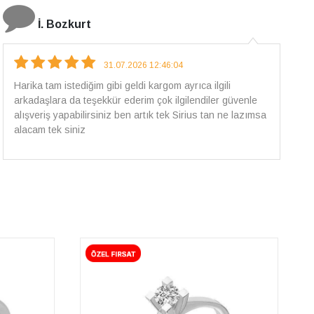
E.T
18.07.2026 12:38:01
Pirlantami teslim alana kadar tüm surecte bilgilendirildim,
güvenli bir alisveris oldu benim icin ve paketleme özenle
yapilmisti sorunsuz bir sekilde pirlantami takiyorum. Yeni
alisveris adresim artik belli.🤩 Tesekkurler Sirius