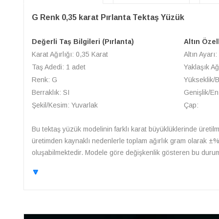
G Renk 0,35 karat Pırlanta Tektaş Yüzük
Değerli Taş Bilgileri (Pırlanta)
Altın Özel
Karat Ağırlığı: 0,35 Karat
Altın Ayarı:
Taş Adedi: 1 adet
Yaklaşık Ağ
Renk: G
Yükseklik/
Berraklık: SI
Genişlik/En
Şekil/Kesim: Yuvarlak
Çap:
Bu tektaş yüzük modelinin farklı karat büyüklüklerinde üretilme
üretimden kaynaklı nedenlerle toplam ağırlık gram olarak ±%10 
oluşabilmektedir. Modele göre değişkenlik gösteren bu durum i
🔽