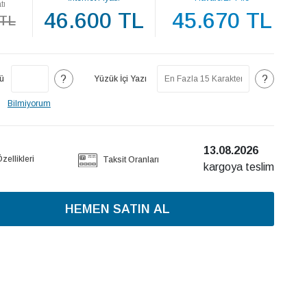
tı
46.600 TL
45.670 TL
 TL
?
?
ü
Yüzük İçi Yazı
Bilmiyorum
13.08.2026
ellikleri
Taksit Oranları
kargoya teslim
HEMEN SATIN AL