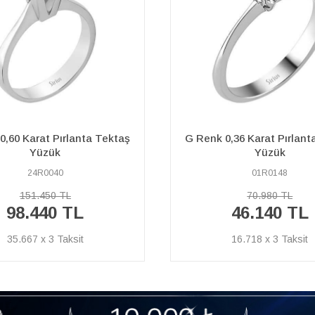
0,36 Karat Pırlanta Tektaş
F Renk 0,19 Karat Pırlant
Yüzük
Yüzük
01R0148
04R0373
35.830 
70.980 TL
%45
46.140 TL
19.7
İNDİRİM
16.718 x 3
7.138 x 3