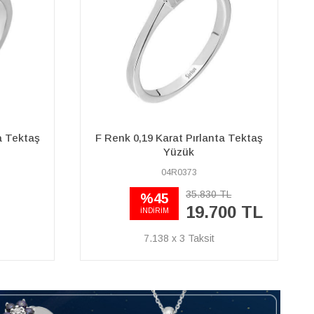
a Tektaş
G Renk 0,65 Karat Pırlanta Tektaş
Yüzük
24R0032
156.740 TL
TL
101.880
00 TL
TL
36.913 x 3