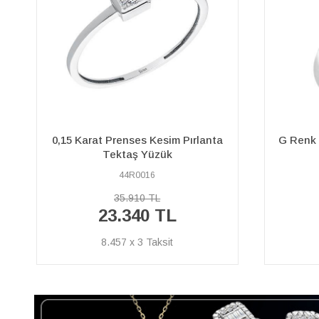
G Renk 0,60 Karat Pırlanta Tektaş
G Renk 
Yüzük
24R0040
151.450 TL
98.440 TL
35.667 x 3