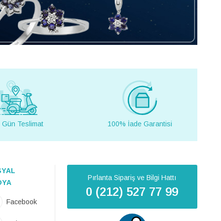
 Gün Teslimat
100% İade Garantisi
SYAL
Pırlanta Sipariş ve Bilgi Hattı
DYA
0 (212) 527 77 99
Facebook