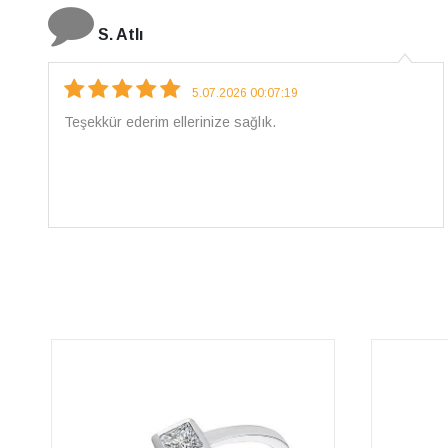
N. Elçi
4.08.2026 16:27:03
Çarpıcı ve olağanüstü bir işçilikle hazırlanmış bir
mücevher. İşçilik kalitesi mükemmel; artık sadece
buradan sipariş vereceğim. 💎 Teşekkürler