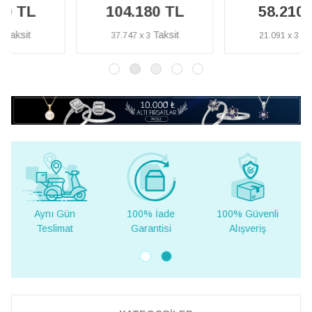
104.180 TL
58.210 TL
37.747 x 3
21.091 x 3
100% İade
100% Güvenli
Yurt Dışına
Garantisi
Alışveriş
Teslimat