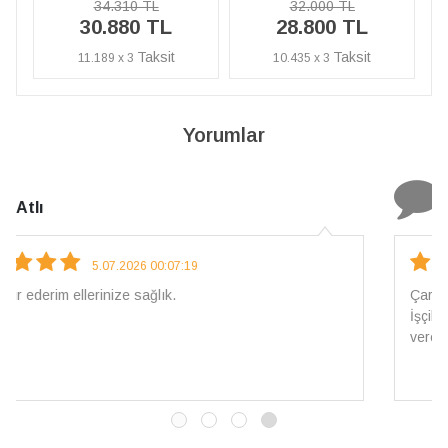
32.000 TL
34.310 TL
28.800 TL
30.880 TL
10.435 x 3
11.189 x 3
Yorumlar
N. Elçi
4.08.2026 16:27:03
Çarpıcı ve olağanüstü bir işçilikle hazırlanmış bir mücevher.
İşçilik kalitesi mükemmel; artık sadece buradan sipariş
vereceğim. 💎 Teşekkürler