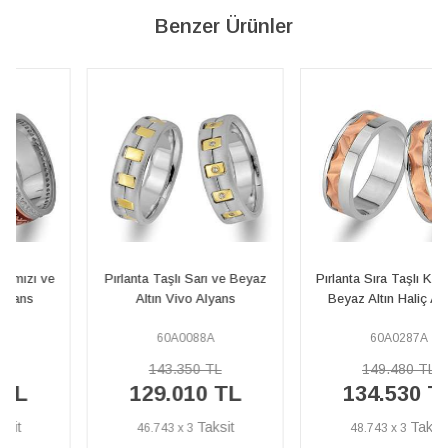
Benzer Ürünler
Pırlanta Taşlı Sarı ve Beyaz
Pırlanta Sıra Taşlı Kırmızı ve
Altın Vivo Alyans
Beyaz Altın Haliç Alyans
60A0088A
60A0287A
143.350 TL
149.480 TL
129.010 TL
134.530 TL
46.743 x 3
48.743 x 3