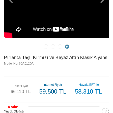
Pırlanta Taşlı Kırmızı ve Beyaz Altın Klasik Alyans
Model No: 60A0120A
İnternet Fiyatı:
Havale/EFT İle
Etiket Fiyatı
59.500 TL
58.310 TL
66.110 TL
Kadın
?
Yüzük Ölçüsü