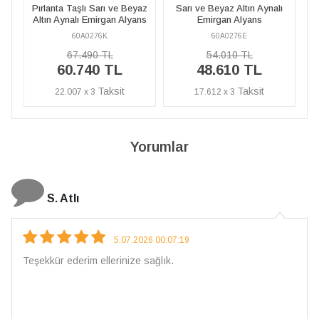
az
Sarı ve Beyaz Altın Aynalı
Pırlanta Taşlı Sarı ve Beyaz
ns
Emirgan Alyans
Altın Aynalı Emirgan Alyans
60A0276E
60A0276K
54.010 TL
67.490 TL
48.610 TL
60.740 TL
17.612 x 3
22.007 x 3
Yorumlar
N. Elçi
4.08.2026 16:27:03
Çarpıcı ve olağanüstü bir işçilikle hazırlanmış bir mücevher.
İşçilik kalitesi mükemmel; artık sadece buradan sipariş
vereceğim. 💎 Teşekkürler