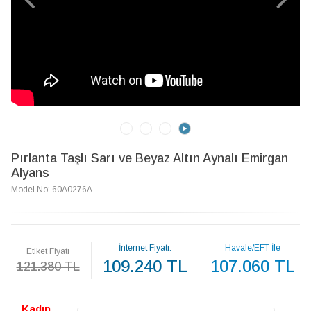
Pırlanta Taşlı Sarı ve Beyaz Altın Aynalı Emirgan
Alyans
Model No: 60A0276A
İnternet Fiyatı:
Havale/EFT İle
Etiket Fiyatı
109.240 TL
107.060 TL
121.380 TL
Kadın