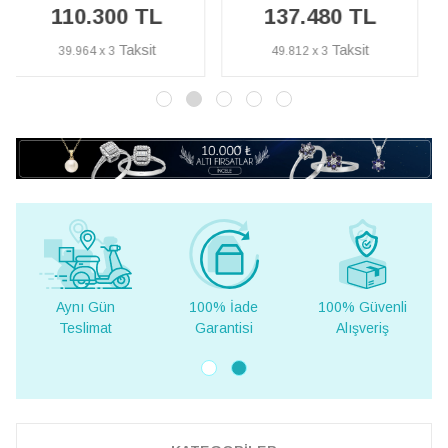
137.480 TL
127.200 TL
49.812 x 3
46.087 x 3
100% İade
100% Güvenli
Yurt Dışına
Garantisi
Alışveriş
Teslimat