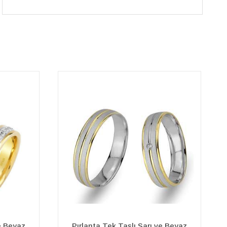
ve Beyaz
Pırlanta Taşlı Sarı Altın Çift Renk