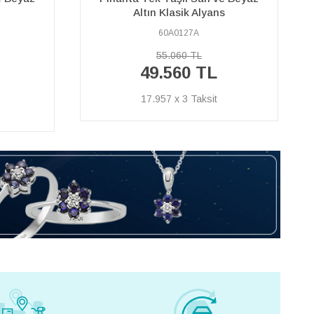
s
Anarşa Alyans
60A0304A
108.700 TL
97.830 TL
35.446 x 3