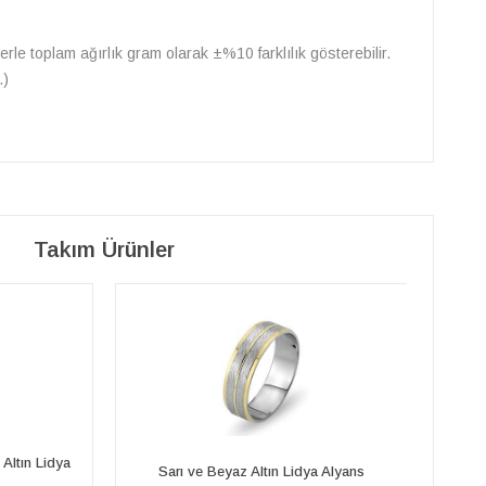
erle toplam ağırlık gram olarak ±%10 farklılık gösterebilir.
.)
Takım Ürünler
Pırlanta Taşlı Sarı ve Beyaz Altın Lidya
a Alyans
Sa
Alyans