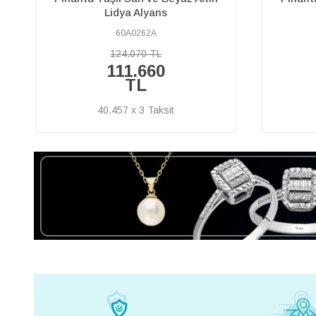
Altın Alyans
60A0173A
155.440 TL
139.900
TL
50.689 x 3