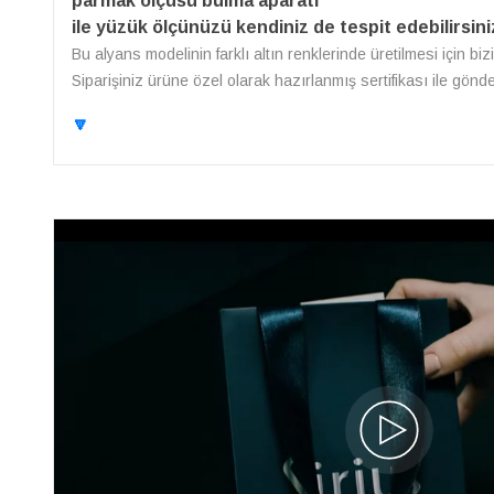
parmak ölçüsü bulma aparatı
ile yüzük ölçünüzü kendiniz de tespit edebilirsini
Bu alyans modelinin farklı altın renklerinde üretilmesi için bi
Siparişiniz ürüne özel olarak hazırlanmış sertifikası ile gönd
🔽
Sarı ve Beyaz Altın Lidya Alyans