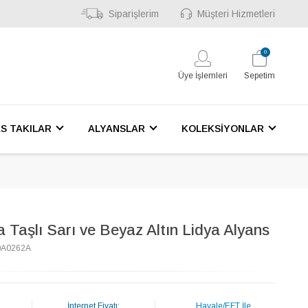
Siparişlerim
Müşteri Hizmetleri
0
Üye İşlemleri
Sepetim
S TAKILAR
ALYANSLAR
KOLEKSİYONLAR
a Taşlı Sarı ve Beyaz Altın Lidya Alyans
0A0262A
İnternet Fiyatı:
Havale/EFT İle