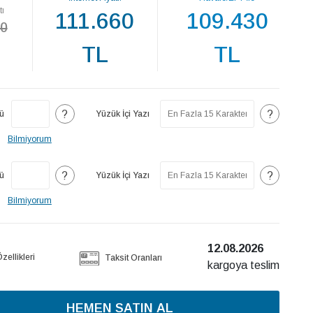
tı
111.660
109.430
70
TL
TL
?
?
ü
Yüzük İçi Yazı
Bilmiyorum
?
?
ü
Yüzük İçi Yazı
Bilmiyorum
12.08.2026
ellikleri
Taksit Oranları
kargoya teslim
HEMEN SATIN AL