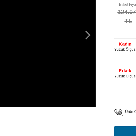
Etiket Fiya
124.0
TL
Kadın
Yüzük Ölçüs
Erkek
Yüzük Ölçüs
Ürün Öz