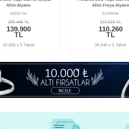
Altın Freya Alyans
Altın Klasik Alyan
61A0034A
60A0127A
122.510 TL
55.060 TL
110.260
49.560 TL
TL
17.957 x 3
39.949 x 3