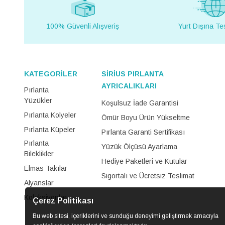
100% Güvenli Alışveriş
Yurt Dışına Te
KATEGORİLER
SİRİUS PIRLANTA
AYRICALIKLARI
Pırlanta
Yüzükler
Koşulsuz İade Garantisi
Pırlanta Kolyeler
Ömür Boyu Ürün Yükseltme
Pırlanta Küpeler
Pırlanta Garanti Sertifikası
Pırlanta
Yüzük Ölçüsü Ayarlama
Bileklikler
Hediye Paketleri ve Kutular
Elmas Takılar
Sigortalı ve Ücretsiz Teslimat
Alyanslar
Koleksiyonlar
Çerez Politikası
Bu web sitesi, içeriklerini ve sunduğu deneyimi geliştirmek amacıyla