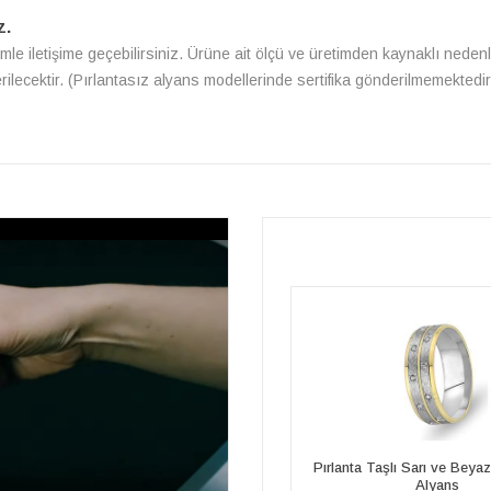
z.
zimle iletişime geçebilirsiniz. Ürüne ait ölçü ve üretimden kaynaklı nedenl
erilecektir. (Pırlantasız alyans modellerinde sertifika gönderilmemektedir
Pırlanta Taşlı Sarı ve Beyaz Altın Lidya
Sarı ve Beyaz Altın Lidy
Alyans