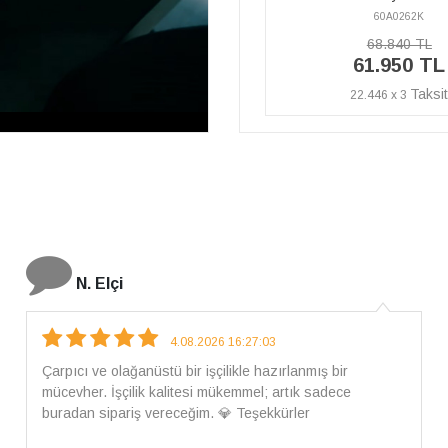
60A0262K
60A0262E
68.840 TL
55.270 TL
61.950 TL
49.740 TL
22.446 x 3
18.022 x 3
İ. Bozkurt
31.07.2026 12:46:04
Harika tam istediğim gibi geldi kargom ayrıca ilgili
arkadaşlara da teşekkür ederim çok ilgilendiler güvenle
alışveriş yapabilirsiniz ben artık tek Sirius tan ne lazımsa
alacam tek siniz