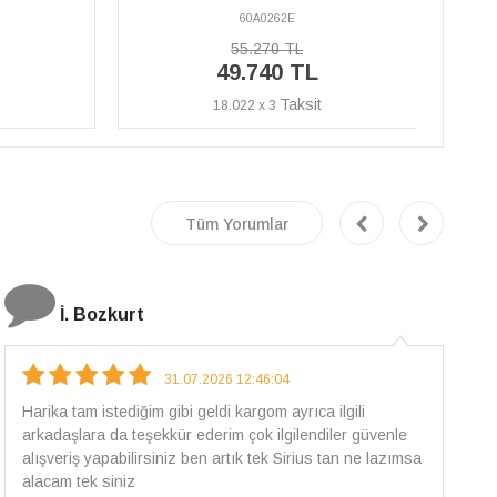
60A0262K
68.840 TL
61.950 TL
22.446 x 3
Tüm Yorumlar
E.T
18.07.2026 12:38:01
Pirlantami teslim alana kadar tüm surecte bilgilendirildim,
güvenli bir alisveris oldu benim icin ve paketleme özenle
yapilmisti sorunsuz bir sekilde pirlantami takiyorum. Yeni
alisveris adresim artik belli.🤩 Tesekkurler Sirius