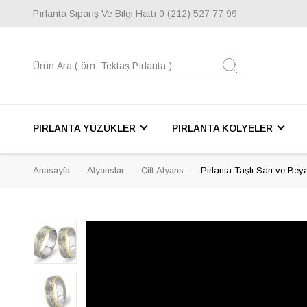
Pırlanta Sipariş Ve Bilgi Hattı
0 (212) 527 77 99
PIRLANTA YÜZÜKLER
PIRLANTA KOLYELER
Anasayfa
Alyanslar
Çift Alyans
Pırlanta Taşlı Sarı ve Bey