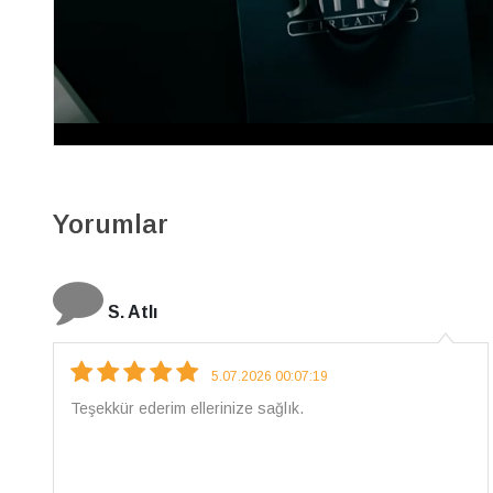
60A0262E
55.270 TL
49.740 TL
18.022 x 3
Yorumlar
N. Elçi
4.08.2026 16:27:03
Çarpıcı ve olağanüstü bir işçilikle hazırlanmış bir
mücevher. İşçilik kalitesi mükemmel; artık sadece
buradan sipariş vereceğim. 💎 Teşekkürler