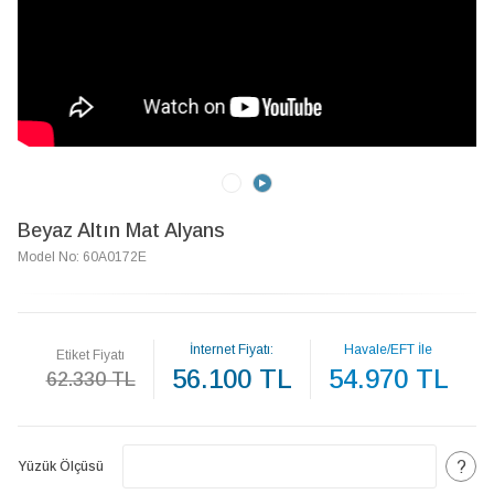
Beyaz Altın Mat Alyans
Model No: 60A0172E
İnternet Fiyatı:
Havale/EFT İle
Etiket Fiyatı
56.100 TL
54.970 TL
62.330 TL
?
Yüzük Ölçüsü