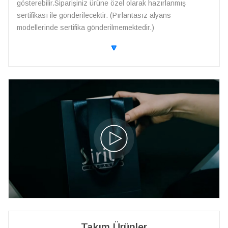
gösterebilir.Siparişiniz ürüne özel olarak hazırlanmış
sertifikası ile gönderilecektir. (Pırlantasız alyans
modellerinde sertifika gönderilmemektedir.)
🔽
Takım Ürünler