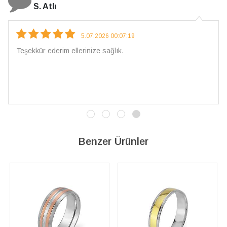
N. Elçi
4.08.2026 16:27:03
Çarpıcı ve olağanüstü bir işçilikle hazırlanmış bir mücevher.
İşçilik kalitesi mükemmel; artık sadece buradan sipariş
vereceğim. 💎 Teşekkürler
Benzer Ürünler