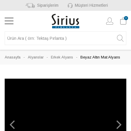
Siparişlerim
Müşteri Hizmetleri
0
Anasayfa
Alyanslar
Erkek Alyans
Beyaz Altın Mat Alyans