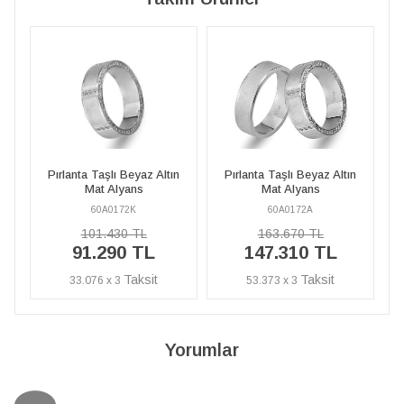
yaz Altın
Pırlanta Taşlı Beyaz Altın
Pırlanta Taşlı Beyaz Altın
ns
Mat Alyans
Mat Alyans
K
60A0172A
60A0172K
TL
163.670 TL
101.430 TL
 TL
147.310 TL
91.290 TL
53.373 x 3
33.076 x 3
Yorumlar