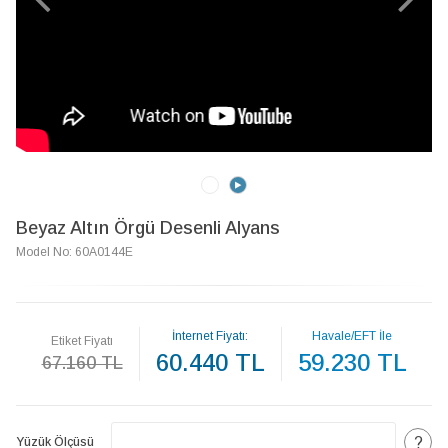
Beyaz Altın Örgü Desenli Alyans
Model No: 60A0144E
İnternet Fiyatı:
Havale/EFT İle
Etiket Fiyatı
60.440 TL
59.230 TL
67.160 TL
?
Yüzük Ölçüsü