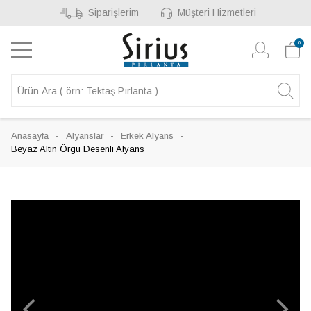
Siparişlerim
Müşteri Hizmetleri
0
Anasayfa
Alyanslar
Erkek Alyans
Beyaz Altın Örgü Desenli Alyans