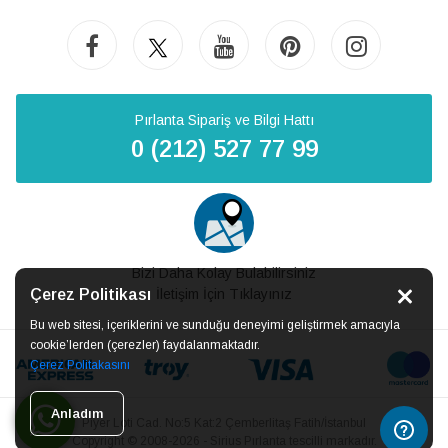
Pırlanta Sipariş ve Bilgi Hattı
0 (212) 527 77 99
Bizi Daha Kolay Bulabilirsiniz
Çerez Politikası
İletişim İçin Tıklayınız
Bu web sitesi, içeriklerini ve sunduğu deneyimi geliştirmek amacıyla
cookie’lerden (çerezler) faydalanmaktadır.
Çerez Politakasını
Anladım
Piyer Loti Cad. No:5 Kat:2 Çemberlitaş Fatih/İstanbul
Copyright © 2008-2026 - Sirius Pırlanta tescilli markadır.