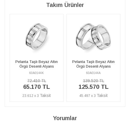
Takım Ürünler
tın
Pırlanta Taşlı Beyaz Altın
Pırlanta Taşlı Beyaz Altın
Örgü Desenli Alyans
Örgü Desenli Alyans
60A0144A
60A0144K
139.520 TL
72.410 TL
125.570 TL
65.170 TL
45.497 x 3
23.612 x 3
Yorumlar