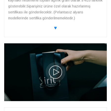
kaynaklı nedenlerle toplam ağırlık gram olarak ±%10 farklılık
gösterebilir.Siparişiniz ürüne özel olarak hazırlanmış
sertifikası ile gönderilecektir. (Pırlantasız alyans
modellerinde sertifika gönderilmemektedir.)
🔽