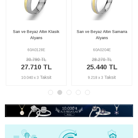
Sarı ve Beyaz Altın Samarra
Beyaz ve Kumlanmış Kırmızı
Alyans
Altın Piet Alyans
60A0204E
60A0045E
28.270 TL
98.620 TL
25.440 TL
88.750 TL
9.218 x 3
32.156 x 3