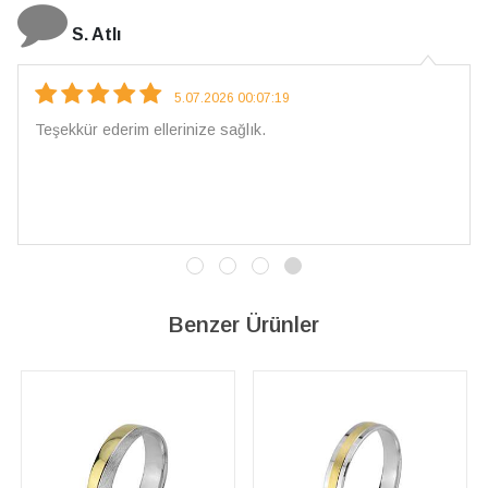
N. Elçi
4.08.2026 16:27:03
Çarpıcı ve olağanüstü bir işçilikle hazırlanmış bir mücevher.
İşçilik kalitesi mükemmel; artık sadece buradan sipariş
vereceğim. 💎 Teşekkürler
Benzer Ürünler