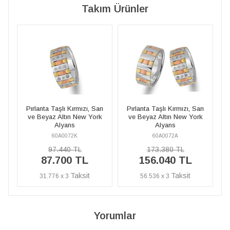
Takım Ürünler
, Sarı
Pırlanta Taşlı Kırmızı, Sarı
Pırlanta Taşlı Kırmızı, Sarı
York
ve Beyaz Altın New York
ve Beyaz Altın New York
Alyans
Alyans
60A0072A
60A0072K
173.380 TL
97.440 TL
156.040 TL
87.700 TL
56.536 x 3
31.776 x 3
Yorumlar