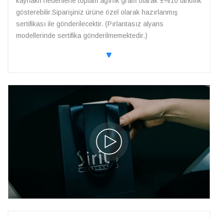
kaynaklı nedenlerle toplam ağırlık gram olarak ±%10 farklılık
gösterebilir.Siparişiniz ürüne özel olarak hazırlanmış
sertifikası ile gönderilecektir. (Pırlantasız alyans
modellerinde sertifika gönderilmemektedir.)
🔽