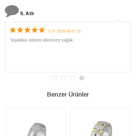
N. Elçi
4.08.2026 16:27:03
Çarpıcı ve olağanüstü bir işçilikle hazırlanmış bir mücevher.
İşçilik kalitesi mükemmel; artık sadece buradan sipariş
vereceğim. 💎 Teşekkürler
Benzer Ürünler