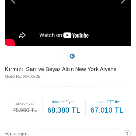
Kırmızı, Sarı ve Beyaz Altın New York Alyans
Model No: 60A0072E
İnternet Fiyatı:
Havale/EFT İle
Etiket Fiyatı
68.380 TL
67.010 TL
75.980 TL
?
Yüzük Ölçüsü