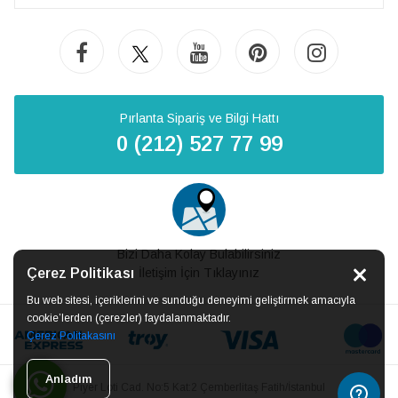
Pırlanta Sipariş ve Bilgi Hattı
0 (212) 527 77 99
Bizi Daha Kolay Bulabilirsiniz
Çerez Politikası
İletişim İçin Tıklayınız
Bu web sitesi, içeriklerini ve sunduğu deneyimi geliştirmek amacıyla
cookie’lerden (çerezler) faydalanmaktadır.
Çerez Politakasını
Anladım
Piyer Loti Cad. No:5 Kat:2 Çemberlitaş Fatih/İstanbul