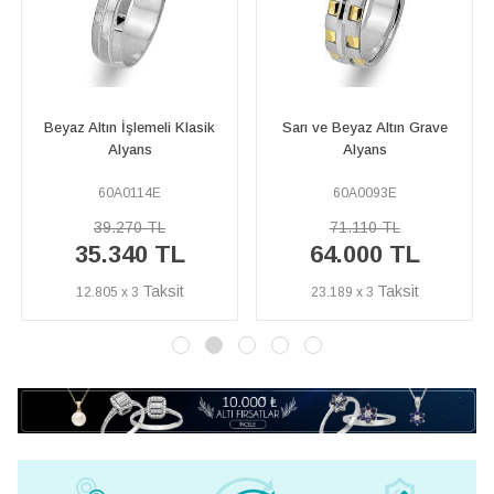
Sarı ve Beyaz Altın Grave
Kırmızı ve Beyaz Altın Alyans
Alyans
60A0093E
60A0165E
71.110 TL
91.640 TL
64.000 TL
82.480 TL
23.189 x 3
29.884 x 3