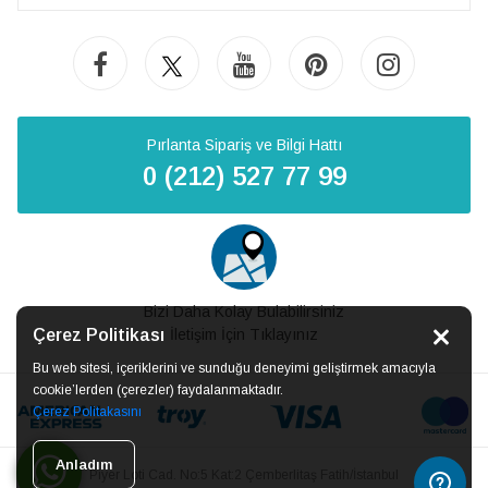
Pırlanta Sipariş ve Bilgi Hattı
0 (212) 527 77 99
Bizi Daha Kolay Bulabilirsiniz
Çerez Politikası
İletişim İçin Tıklayınız
Bu web sitesi, içeriklerini ve sunduğu deneyimi geliştirmek amacıyla
cookie’lerden (çerezler) faydalanmaktadır.
Çerez Politakasını
Anladım
Piyer Loti Cad. No:5 Kat:2 Çemberlitaş Fatih/İstanbul