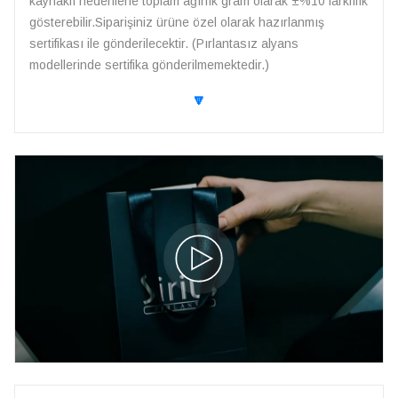
kaynaklı nedenlerle toplam ağırlık gram olarak ±%10 farklılık
gösterebilir.Siparişiniz ürüne özel olarak hazırlanmış
sertifikası ile gönderilecektir. (Pırlantasız alyans
modellerinde sertifika gönderilmemektedir.)
🔽