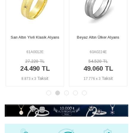
Sarı ve Beyaz Altın Cenup
Beyaz Altın Ülker Alyans
Alyans
60A0224E
60A0222E
54.520 TL
61.820 TL
49.060 TL
55.640 TL
17.776 x 3
20.160 x 3