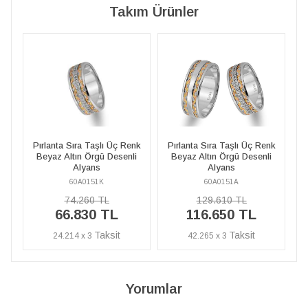
Takım Ürünler
ç Renk
Pırlanta Sıra Taşlı Üç Renk
Pırlanta Sıra Taşlı Üç Renk
senli
Beyaz Altın Örgü Desenli
Beyaz Altın Örgü Desenli
Alyans
Alyans
60A0151A
60A0151K
129.610 TL
74.260 TL
116.650 TL
66.830 TL
42.265 x 3
24.214 x 3
Yorumlar