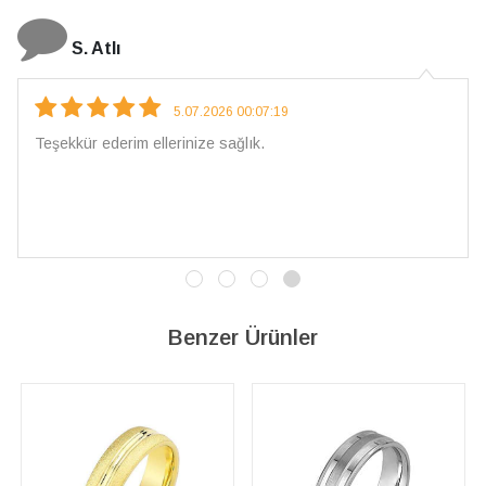
N. Elçi
4.08.2026 16:27:03
Çarpıcı ve olağanüstü bir işçilikle hazırlanmış bir mücevher.
İşçilik kalitesi mükemmel; artık sadece buradan sipariş
vereceğim. 💎 Teşekkürler
Benzer Ürünler