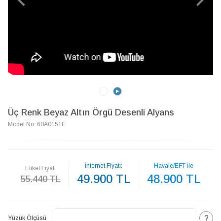
Üç Renk Beyaz Altın Örgü Desenli Alyans
Model No: 60A0151E
İnternet Fiyatı:
Havale/EFT İle
Etiket Fiyatı
49.900 TL
48.900 TL
55.440 TL
?
Yüzük Ölçüsü