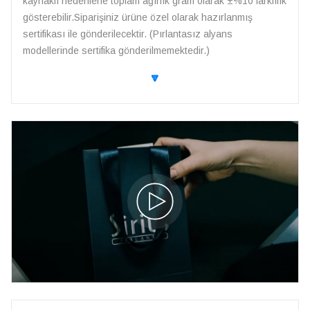
kaynaklı nedenlerle toplam ağırlık gram olarak ±%10 farklılık
gösterebilir.Siparişiniz ürüne özel olarak hazırlanmış
sertifikası ile gönderilecektir. (Pırlantasız alyans
modellerinde sertifika gönderilmemektedir.)
🔽