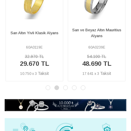
Sarı ve Beyaz Altın Mauritius
Sarı ve Beyaz Altın Şeyyad
Alyans
Alyans
60A0239E
60A0341E
54.100 TL
52.250 TL
48.690 TL
47.020 TL
17.641 x 3
17.036 x 3