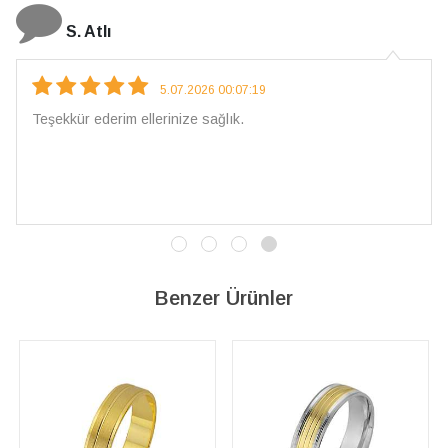
N. Elçi
4.08.2026 16:27:03
Çarpıcı ve olağanüstü bir işçilikle hazırlanmış bir mücevher.
İşçilik kalitesi mükemmel; artık sadece buradan sipariş
vereceğim. 💎 Teşekkürler
Benzer Ürünler