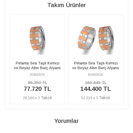
Takım Ürünler
Kırmızı
Pırlanta Sıra Taşlı Kırmızı
Pırlanta Sıra Taşlı Kırmızı
 Alyans
ve Beyaz Altın Burç Alyans
ve Beyaz Altın Burç Alyans
60A0092A
60A0092K
160.440 TL
86.350 TL
L
144.400 TL
77.720 TL
52.319 x 3
28.160 x 3
Yorumlar