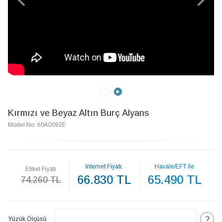
Kırmızı ve Beyaz Altın Burç Alyans
Model No: 60A0092E
İnternet Fiyatı:
Havale/EFT İle
Etiket Fiyatı
66.830 TL
65.490 TL
74.260 TL
?
Yüzük Ölçüsü