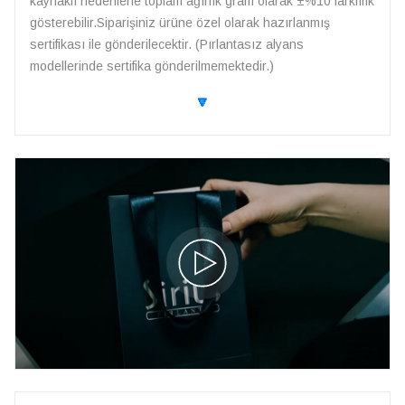
kaynaklı nedenlerle toplam ağırlık gram olarak ±%10 farklılık
gösterebilir.Siparişiniz ürüne özel olarak hazırlanmış
sertifikası ile gönderilecektir. (Pırlantasız alyans
modellerinde sertifika gönderilmemektedir.)
🔽