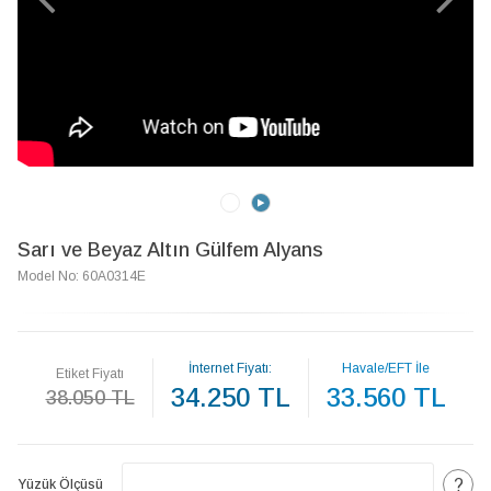
Sarı ve Beyaz Altın Gülfem Alyans
Model No: 60A0314E
İnternet Fiyatı:
Havale/EFT İle
Etiket Fiyatı
34.250 TL
33.560 TL
38.050 TL
?
Yüzük Ölçüsü