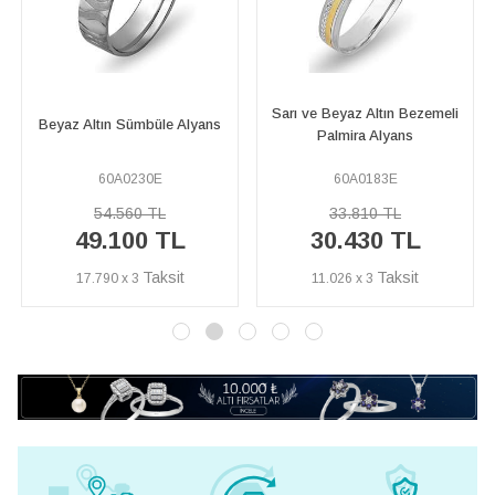
Sarı ve Beyaz Altın Bezemeli
Kırmızı ve Beyaz Altın Floral
Palmira Alyans
Alyans
60A0183E
60A0027E
33.810 TL
65.650 TL
30.430 TL
59.080 TL
11.026 x 3
21.406 x 3