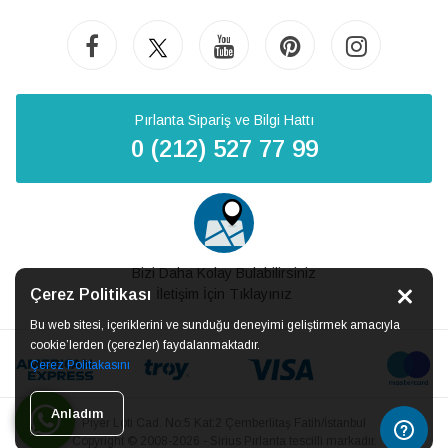
Pırlanta Sipariş ve Bilgi Hattı
0 (212) 527 77 99
Bizi Daha Kolay Bulabilirsiniz
Çerez Politikası
İletişim İçin Tıklayınız
Bu web sitesi, içeriklerini ve sunduğu deneyimi geliştirmek amacıyla
cookie’lerden (çerezler) faydalanmaktadır.
Çerez Politakasını
Anladım
Piyer Loti Cad. No:5 Kat:2 Çemberlitaş Fatih/İstanbul
Copyright © 2008-2026 - Sirius Pırlanta tescilli markadır.