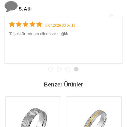
N. Elçi
4.08.2026 16:27:03
Çarpıcı ve olağanüstü bir işçilikle hazırlanmış bir mücevher.
İşçilik kalitesi mükemmel; artık sadece buradan sipariş
vereceğim. 💎 Teşekkürler
Benzer Ürünler