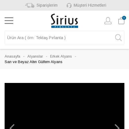
Siparişlerim
Müşteri Hizmetleri
0
Anasayfa
Alyanslar
Erkek Alyans
Sarı ve Beyaz Altın Gülfem Alyans