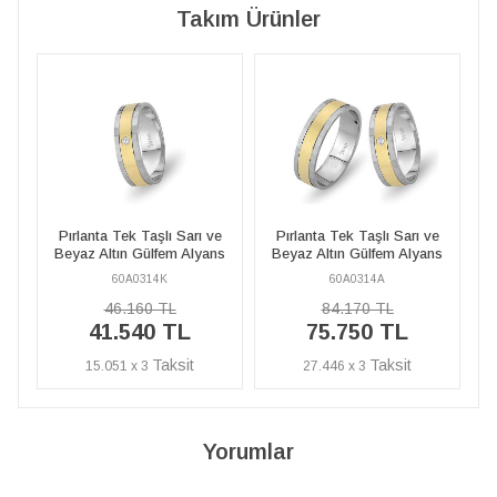
Takım Ürünler
ı ve
Pırlanta Tek Taşlı Sarı ve
Pırlanta Tek Taşlı Sarı ve
yans
Beyaz Altın Gülfem Alyans
Beyaz Altın Gülfem Alyans
60A0314A
60A0314K
84.170 TL
46.160 TL
75.750 TL
41.540 TL
27.446 x 3
15.051 x 3
Yorumlar