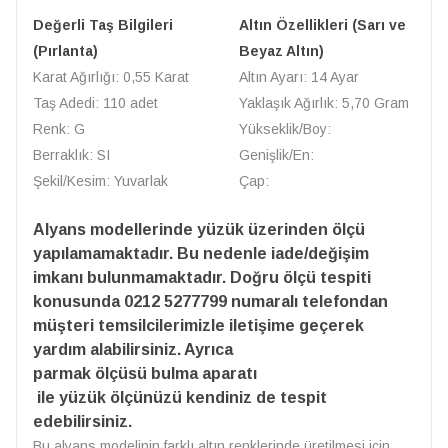
Değerli Taş Bilgileri
Altın Özellikleri (Sarı ve
(Pırlanta)
Beyaz Altın)
Karat Ağırlığı: 0,55 Karat
Altın Ayarı: 14 Ayar
Taş Adedi: 110 adet
Yaklaşık Ağırlık: 5,70 Gram
Renk: G
Yükseklik/Boy:
Berraklık: SI
Genişlik/En:
Şekil/Kesim: Yuvarlak
Çap:
Alyans modellerinde yüzük üzerinden ölçü
yapılamamaktadır. Bu nedenle iade/değişim
imkanı bulunmamaktadır. Doğru ölçü tespiti
konusunda 0212 5277799 numaralı telefondan
müşteri temsilcilerimizle iletişime geçerek
yardım alabilirsiniz. Ayrıca
parmak ölçüsü bulma aparatı
ile yüzük ölçünüzü kendiniz de tespit
edebilirsiniz.
Bu alyans modelinin farklı altın renklerinde üretilmesi için