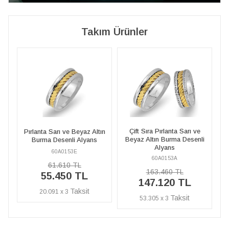
Takım Ürünler
Çift Sıra Pırlanta Sarı ve
ın
Pırlanta Sarı ve Beyaz Altın
Beyaz Altın Burma Desenli
B
Burma Desenli Alyans
Alyans
60A0153E
60A0153A
61.610 TL
163.460 TL
55.450 TL
147.120 TL
20.091 x 3
53.305 x 3