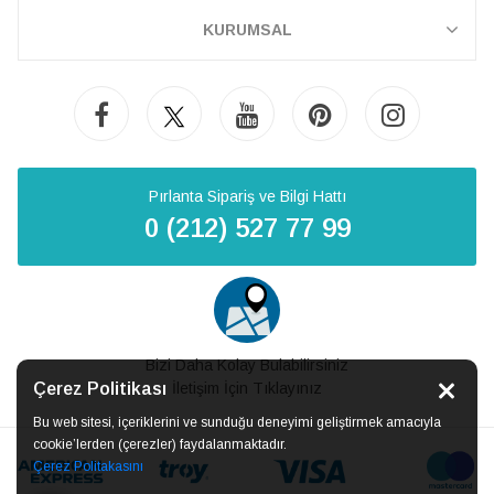
KURUMSAL
Pırlanta Sipariş ve Bilgi Hattı
0 (212) 527 77 99
Bizi Daha Kolay Bulabilirsiniz
Çerez Politikası
İletişim İçin Tıklayınız
Bu web sitesi, içeriklerini ve sunduğu deneyimi geliştirmek amacıyla
cookie’lerden (çerezler) faydalanmaktadır.
Çerez Politakasını