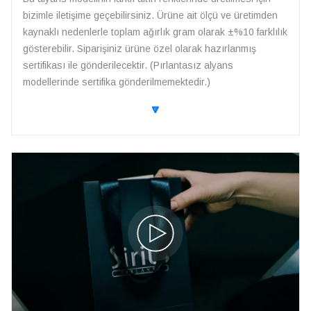
bizimle iletişime geçebilirsiniz. Ürüne ait ölçü ve üretimden
kaynaklı nedenlerle toplam ağırlık gram olarak ±%10 farklılık
gösterebilir. Siparişiniz ürüne özel olarak hazırlanmış
sertifikası ile gönderilecektir. (Pırlantasız alyans
modellerinde sertifika gönderilmemektedir.)
🔽