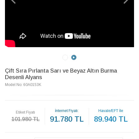
Çift Sıra Pırlanta Sarı ve Beyaz Altın Burma
Desenli Alyans
Model No: 60A0153K
İnternet Fiyatı:
Havale/EFT İle
Etiket Fiyatı
91.780 TL
89.940 TL
101.980 TL