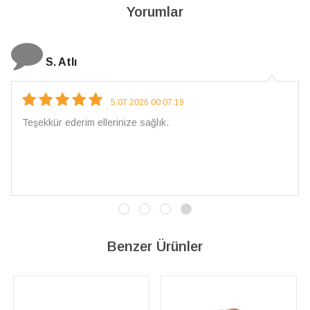
Yorumlar
N. Elçi
4.08.2026 16:27:03
Çarpıcı ve olağanüstü bir işçilikle hazırlanmış bir mücevher.
İşçilik kalitesi mükemmel; artık sadece buradan sipariş
vereceğim. 💎 Teşekkürler
Benzer Ürünler