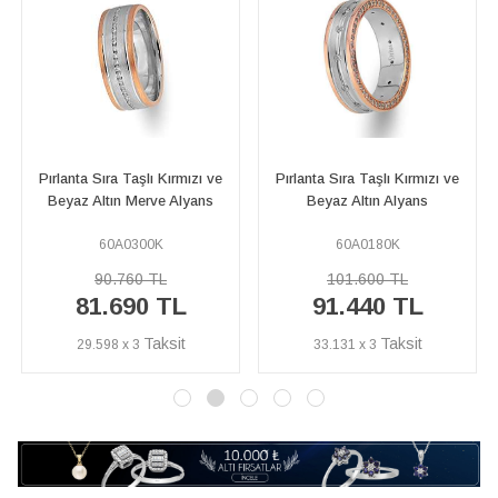
Pırlanta Sıra Taşlı Kırmızı ve
Çift Sıra Pırlanta Beyaz Altın
Beyaz Altın Alyans
Burma Desenli Alyans
60A0180K
60A0154K
101.600 TL
113.610 TL
91.440 TL
102.250 TL
33.131 x 3
37.047 x 3