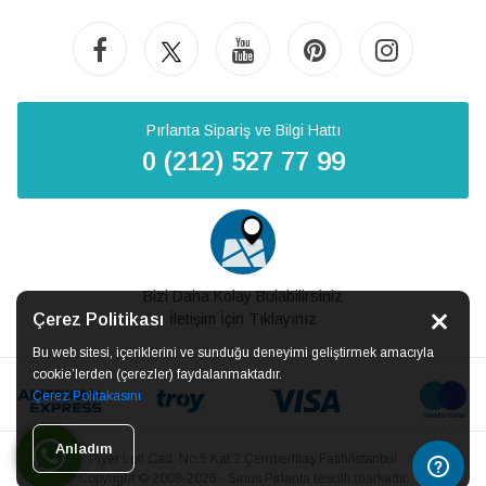
Pırlanta Sipariş ve Bilgi Hattı
0 (212) 527 77 99
Bizi Daha Kolay Bulabilirsiniz
Çerez Politikası
İletişim İçin Tıklayınız
Bu web sitesi, içeriklerini ve sunduğu deneyimi geliştirmek amacıyla
cookie’lerden (çerezler) faydalanmaktadır.
Çerez Politakasını
Anladım
Piyer Loti Cad. No:5 Kat:2 Çemberlitaş Fatih/İstanbul
Copyright © 2008-2026 - Sirius Pırlanta tescilli markadır.