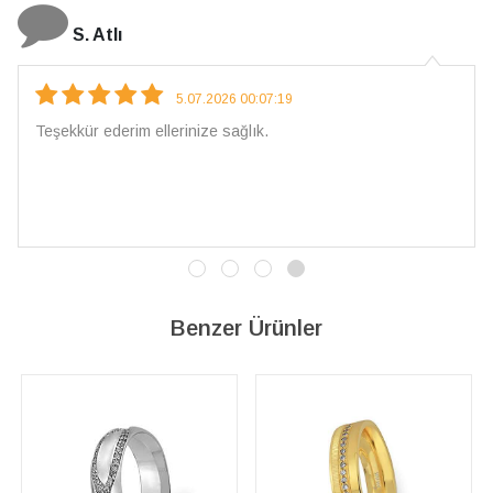
N. Elçi
4.08.2026 16:27:03
Çarpıcı ve olağanüstü bir işçilikle hazırlanmış bir mücevher.
İşçilik kalitesi mükemmel; artık sadece buradan sipariş
vereceğim. 💎 Teşekkürler
Benzer Ürünler