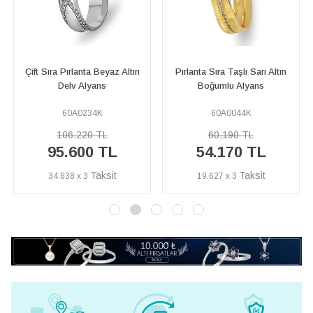
Pırlanta Sıra Taşlı Sarı Altın
Sarı ve Beyaz Altın Ugarit
Boğumlu Alyans
Alyans
60A0044K
60A0190K
60.190 TL
26.460 TL
54.170 TL
23.810 TL
19.627 x 3
8.627 x 3