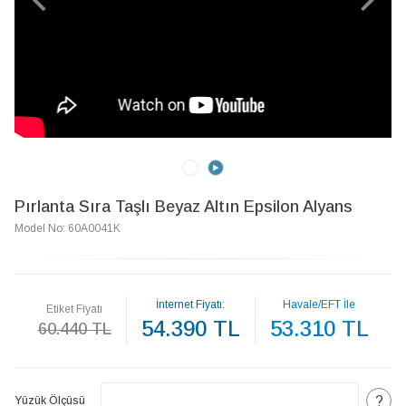
Pırlanta Sıra Taşlı Beyaz Altın Epsilon Alyans
Model No: 60A0041K
İnternet Fiyatı:
Havale/EFT İle
Etiket Fiyatı
54.390 TL
53.310 TL
60.440 TL
?
Yüzük Ölçüsü