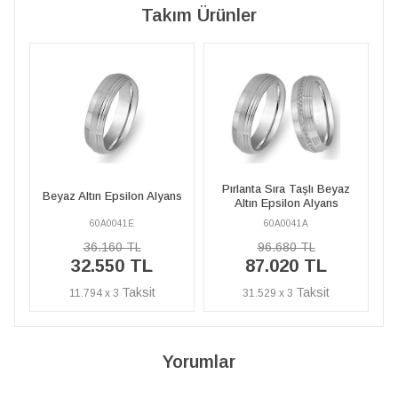
Takım Ürünler
Pırlanta Sıra Taşlı Beyaz
yans
Beyaz Altın Epsilon Alyans
Altın Epsilon Alyans
60A0041A
60A0041E
96.680 TL
36.160 TL
87.020 TL
32.550 TL
31.529 x 3
11.794 x 3
Yorumlar