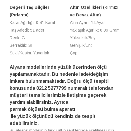
Değerli Taş Bilgileri
Altın Özellikleri (Kırmızı
(Pırlanta)
ve Beyaz Altın)
Karat Ağırlığı: 0,41 Karat
Altın Ayarı: 14 Ayar
Taş Adedi: 51 adet
Yaklaşık Ağırlık: 6,89 Gram
Renk: G
Yükseklik/Boy:
Berraklık: SI
Genişlik/En:
Şekil/Kesim: Yuvarlak
Çap:
Alyans modellerinde yüzük üzerinden ölçü
yapılamamaktadır. Bu nedenle iade/değişim
imkanı bulunmamaktadır. Doğru ölçü tespiti
konusunda 0212 5277799 numaralı telefondan
müşteri temsilcilerimizle iletişime geçerek
yardım alabilirsiniz. Ayrıca
parmak ölçüsü bulma aparatı
ile yüzük ölçünüzü kendiniz de tespit
edebilirsiniz.
Bu alyans modelinin farklı altın renklerinde üretilmesi için