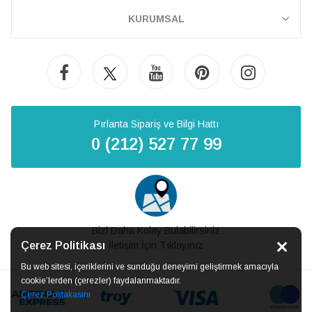
KURUMSAL
Pırlanta Sipariş ve Bilgi Hattı
0 (212) 527 77 99
Bizi Daha Kolay Bulabilirsiniz
Çerez Politikası
İletişim İçin Tıklayınız
Bu web sitesi, içeriklerini ve sunduğu deneyimi geliştirmek amacıyla
cookie’lerden (çerezler) faydalanmaktadır.
Çerez Politakasını