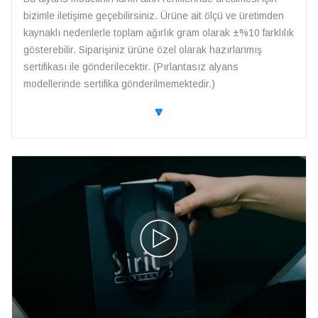
bizimle iletişime geçebilirsiniz. Ürüne ait ölçü ve üretimden
kaynaklı nedenlerle toplam ağırlık gram olarak ±%10 farklılık
gösterebilir. Siparişiniz ürüne özel olarak hazırlanmış
sertifikası ile gönderilecektir. (Pırlantasız alyans
modellerinde sertifika gönderilmemektedir.)
🔽