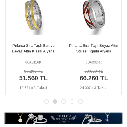
Pırlanta Sıra Taşlı Beyaz Altın
Pırlanta Sıra Taşlı Beyaz Altın
Stilize Figürlü Alyans
Klasik Alyans
60A0024K
60A0109K
73.630 TL
56.530 TL
66.260 TL
50.880 TL
24.007 x 3
18.435 x 3