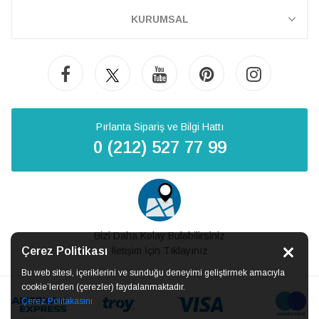
KURUMSAL
Pırlanta Sipariş ve Bilgi Hattı
0 (212) 527 77 99
Bizi Daha Kolay Bulabilirsiniz
Çerez Politikası
İletişim İçin Tıklayınız
Bu web sitesi, içeriklerini ve sunduğu deneyimi geliştirmek amacıyla
cookie’lerden (çerezler) faydalanmaktadır.
Çerez Politakasını