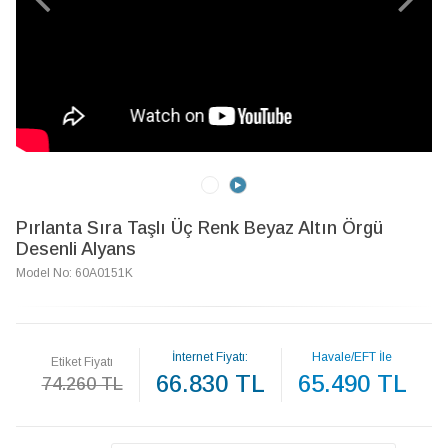
Pırlanta Sıra Taşlı Üç Renk Beyaz Altın Örgü
Desenli Alyans
Model No: 60A0151K
İnternet Fiyatı:
Havale/EFT İle
Etiket Fiyatı
66.830 TL
65.490 TL
74.260 TL