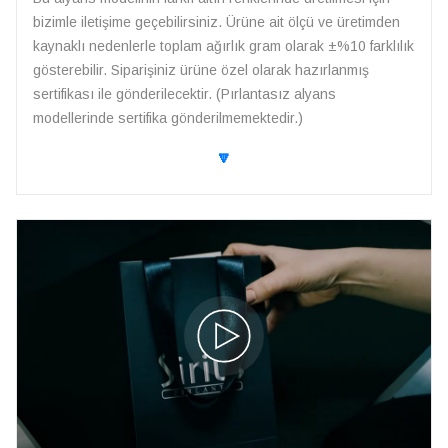
bizimle iletişime geçebilirsiniz. Ürüne ait ölçü ve üretimden
kaynaklı nedenlerle toplam ağırlık gram olarak ±%10 farklılık
gösterebilir. Siparişiniz ürüne özel olarak hazırlanmış
sertifikası ile gönderilecektir. (Pırlantasız alyans
modellerinde sertifika gönderilmemektedir.)
🔽