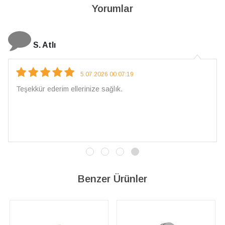
Yorumlar
N. Elçi
4.08.2026 16:27:03
Çarpıcı ve olağanüstü bir işçilikle hazırlanmış bir mücevher.
İşçilik kalitesi mükemmel; artık sadece buradan sipariş
vereceğim. 💎 Teşekkürler
Benzer Ürünler