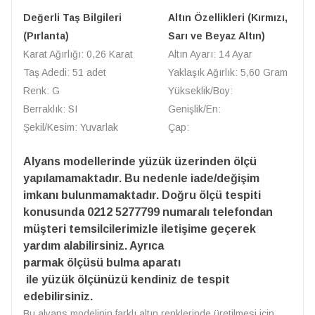
Değerli Taş Bilgileri
Altın Özellikleri (Kırmızı,
(Pırlanta)
Sarı ve Beyaz Altın)
Karat Ağırlığı: 0,26 Karat
Altın Ayarı: 14 Ayar
Taş Adedi: 51 adet
Yaklaşık Ağırlık: 5,60 Gram
Renk: G
Yükseklik/Boy:
Berraklık: SI
Genişlik/En:
Şekil/Kesim: Yuvarlak
Çap:
Alyans modellerinde yüzük üzerinden ölçü
yapılamamaktadır. Bu nedenle iade/değişim
imkanı bulunmamaktadır. Doğru ölçü tespiti
konusunda 0212 5277799 numaralı telefondan
müşteri temsilcilerimizle iletişime geçerek
yardım alabilirsiniz. Ayrıca
parmak ölçüsü bulma aparatı
ile yüzük ölçünüzü kendiniz de tespit
edebilirsiniz.
Bu alyans modelinin farklı altın renklerinde üretilmesi için