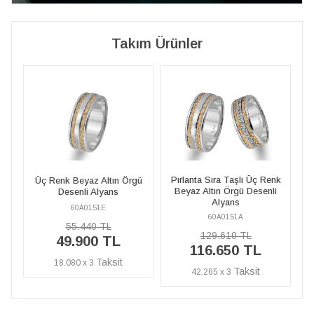
Takım Ürünler
Pırlanta Sıra Taşlı Üç Renk
P
gü
Üç Renk Beyaz Altın Örgü
Beyaz Altın Örgü Desenli
Desenli Alyans
Alyans
60A0151E
60A0151A
55.440 TL
129.610 TL
49.900 TL
116.650 TL
18.080 x 3
42.265 x 3