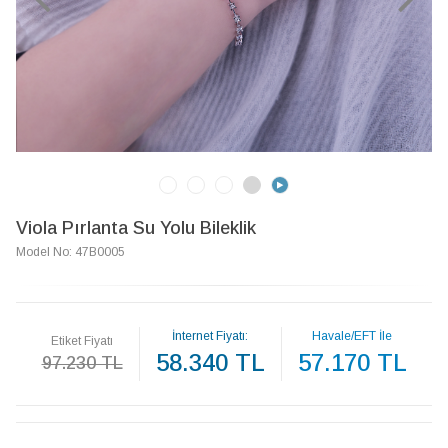
Viola Pırlanta Su Yolu Bileklik
Model No: 47B0005
İnternet Fiyatı:
Havale/EFT İle
Etiket Fiyatı
58.340 TL
57.170 TL
97.230 TL