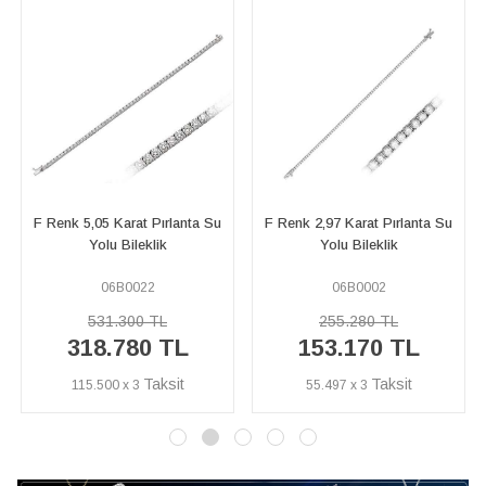
F Renk 2,97 Karat Pırlanta Su
F Renk 4,81 Karat Pırlanta Su
Yolu Bileklik
Yolu Bileklik
06B0002
06B0020
255.280 TL
502.320 TL
153.170 TL
301.390 TL
55.497 x 3
109.199 x 3