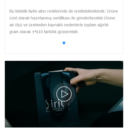
Bu bileklik farklı altın renklerinde de üretilebilmektedir. Ürüne
özel olarak hazırlanmış sertifikası ile gönderilecektir.Ürüne
ait ölçü ve üretimden kaynaklı nedenlerle toplam ağırlık
gram olarak ±%10 farklılık gösterebilir.
🔽