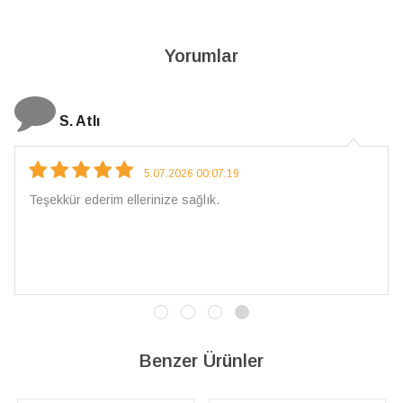
Yorumlar
N. Elçi
4.08.2026 16:27:03
Çarpıcı ve olağanüstü bir işçilikle hazırlanmış bir mücevher.
İşçilik kalitesi mükemmel; artık sadece buradan sipariş
vereceğim. 💎 Teşekkürler
Benzer Ürünler