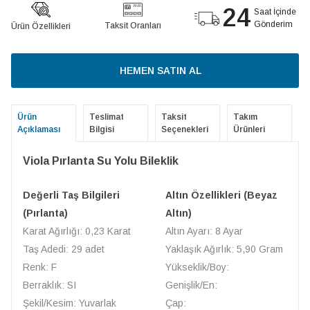
24
Saat İçinde
Gönderim
Taksit Oranları
Ürün Özellikleri
HEMEN SATIN AL
Ürün
Teslimat
Taksit
Takım
Açıklaması
Bilgisi
Seçenekleri
Ürünleri
Viola Pırlanta Su Yolu Bileklik
Değerli Taş Bilgileri
Altın Özellikleri (Beyaz
(Pırlanta)
Altın)
Karat Ağırlığı: 0,23 Karat
Altın Ayarı: 8 Ayar
Taş Adedi: 29 adet
Yaklaşık Ağırlık: 5,90 Gram
Renk: F
Yükseklik/Boy:
Berraklık: SI
Genişlik/En:
Şekil/Kesim: Yuvarlak
Çap: