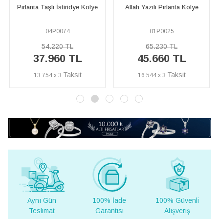
Kız Çocuk Motifli Pırlanta
Kolye
Allah Yazılı Pırlanta Kolye
Kolye
01P0025
04P0036
65.230 TL
17.390 TL
45.660 TL
12.170 TL
16.544 x 3
4.410 x 3
Aynı Gün
100% İade
100% Güvenli
Yur
Teslimat
Garantisi
Alışveriş
Te