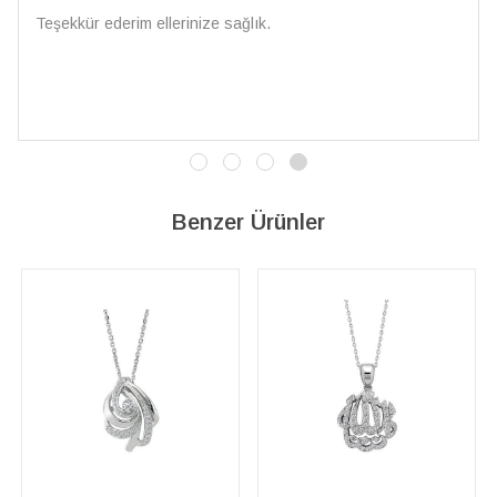
 sağlık.
Çarpıcı ve olağanüstü bir i
İşçilik kalitesi mükemmel;
vereceğim. 💎 Teşekkürler
Benzer Ürünler