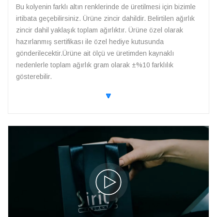
Bu kolyenin farklı altın renklerinde de üretilmesi için bizimle
irtibata geçebilirsiniz. Ürüne zincir dahildir. Belirtilen ağırlık
zincir dahil yaklaşık toplam ağırlıktır. Ürüne özel olarak
hazırlanmış sertifikası ile özel hediye kutusunda
gönderilecektir.Ürüne ait ölçü ve üretimden kaynaklı
nedenlerle toplam ağırlık gram olarak ±%10 farklılık
gösterebilir.
🔽