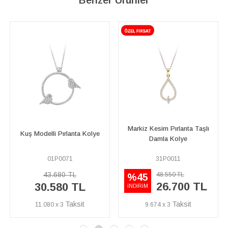
Markiz Kesim Pırlanta Taşlı
 Modelli Pırlanta Kolye
Pırlan
Damla Kolye
01P0071
31P0011
43.680 TL
48.550 TL
%45
26.700 TL
30.580 TL
1
İNDİRİM
11.080 x 3
9.674 x 3
6.