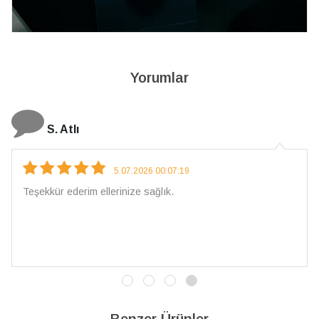
Yorumlar
S. Atlı
N
5.07.2026 00:07:19
kür ederim ellerinize sağlık.
Çarpıc
İşçili
verec
Benzer Ürünler