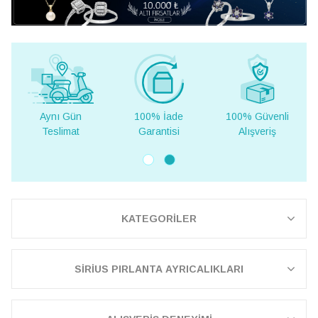
Gün
100% İade
100% Güvenli
Yurt Dışına
mat
Garantisi
Alışveriş
Teslimat
KATEGORİLER
SİRİUS PIRLANTA AYRICALIKLARI