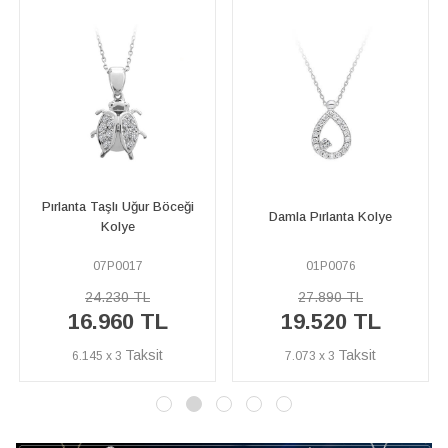
Pırlanta Ay Tanrıçası Artemis
Damla Pırlanta Kolye
Kolye
01P0076
15P0037
27.890 TL
55.570 TL
19.520 TL
38.900 TL
7.073 x 3
14.094 x 3