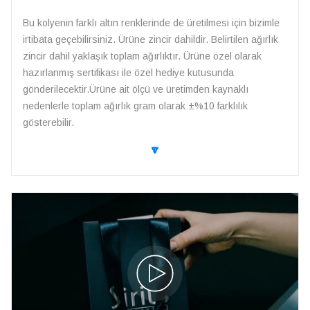
Bu kolyenin farklı altın renklerinde de üretilmesi için bizimle
irtibata geçebilirsiniz. Ürüne zincir dahildir. Belirtilen ağırlık
zincir dahil yaklaşık toplam ağırlıktır. Ürüne özel olarak
hazırlanmış sertifikası ile özel hediye kutusunda
gönderilecektir.Ürüne ait ölçü ve üretimden kaynaklı
nedenlerle toplam ağırlık gram olarak ±%10 farklılık
gösterebilir.
🔽