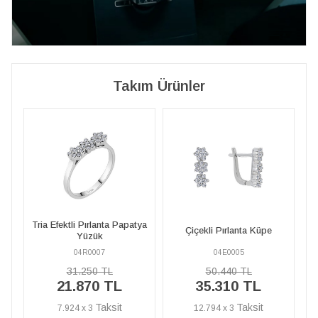
Takım Ürünler
 Pırlanta Papatya
Tria Efektli Pırlanta 
Çiçekli Pırlanta Küpe
Yüzük
Yüzük
4R0007
04E0005
04R0007
.250 TL
50.440 TL
31.250 TL
870 TL
35.310 TL
21.870 T
 x 3
12.794 x 3
7.924 x 3