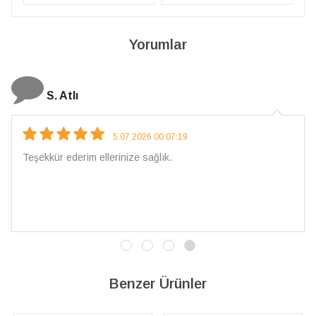
Yorumlar
N. Elçi
4.08.2026 16:27:03
Çarpıcı ve olağanüstü bir işçilikle hazırlanmış bi
İşçilik kalitesi mükemmel; artık sadece buradan si
vereceğim. 💎 Teşekkürler
Benzer Ürünler