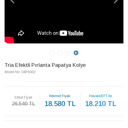
Tria Efektli Pırlanta Papatya Kolye
Model No: 04P0002
İnternet Fiyatı:
Havale/EFT İle
Etiket Fiyatı
18.580 TL
18.210 TL
26.540 TL