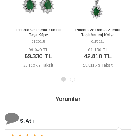
amla Zümrüt
Pırlanta ve Damla Zümrüt
Pırlanta ve Zümrüt Taş
Küpe
Taşlı Anturaj Kolye
Hürrem Sultan Yüzüğ
015
01P0021
01R0066
0 TL
61.150 TL
77.570 TL
%40
0 TL
42.810 TL
46.540 T
İNDİRİM
3
15.511 x 3
16.862 x 3
Yorumlar
N. Elçi