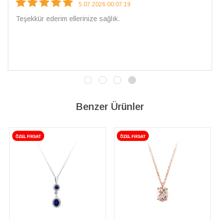
4.08.2026 16:27:03
Çarpıcı ve olağanüstü bir işçilikle hazırlanmış bir mücevher.
İşçilik kalitesi mükemmel; artık sadece buradan sipariş
vereceğim. 💎 Teşekkürler
Benzer Ürünler