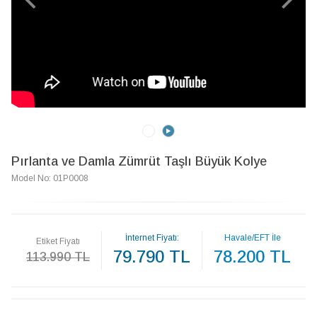
Pırlanta ve Damla Zümrüt Taşlı Büyük Kolye
Model No: 01P0008
İnternet Fiyatı:
Havale/EFT İle
Etiket Fiyatı
79.790 TL
78.200 TL
113.990 TL