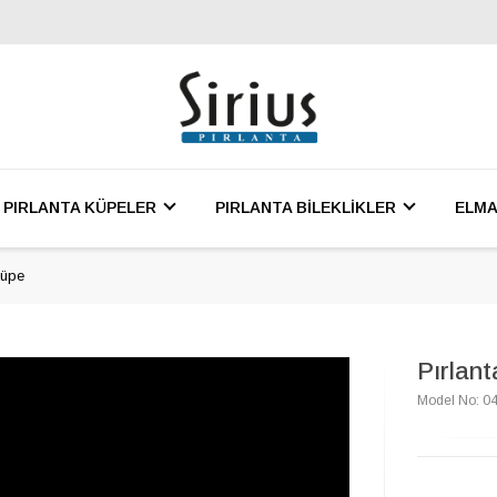
PIRLANTA KÜPELER
PIRLANTA BİLEKLİKLER
ELMA
Küpe
Pırlan
Model No: 0