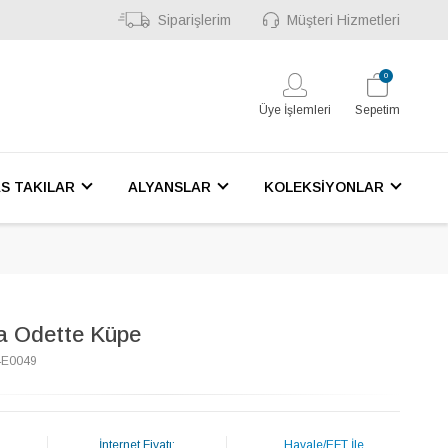
Siparişlerim
Müşteri Hizmetleri
0
Üye İşlemleri
Sepetim
S TAKILAR
ALYANSLAR
KOLEKSİYONLAR
ta Odette Küpe
4E0049
İnternet Fiyatı:
Havale/EFT İle