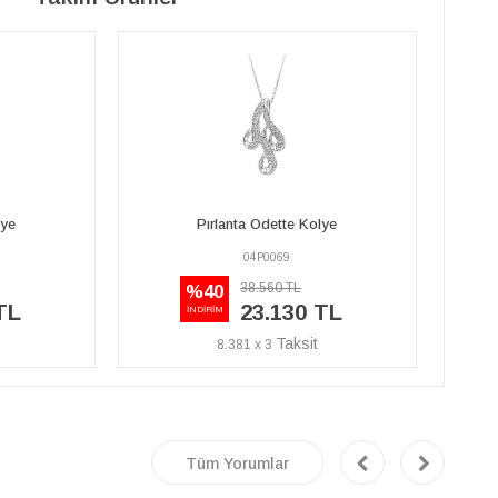
lye
Pırlanta Odette Kolye
04P0069
38.560 TL
%40
TL
23.130 TL
İNDİRİM
8.381 x 3
Tüm Yorumlar