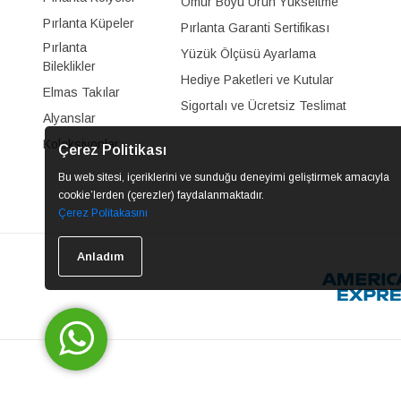
Ömür Boyu Ürün Yükseltme
Pırlanta Küpeler
Pırlanta Garanti Sertifikası
Pırlanta
Yüzük Ölçüsü Ayarlama
Bileklikler
Hediye Paketleri ve Kutular
Elmas Takılar
Sigortalı ve Ücretsiz Teslimat
Alyanslar
Koleksiyonlar
Çerez Politikası
Bu web sitesi, içeriklerini ve sunduğu deneyimi geliştirmek amacıyla
cookie’lerden (çerezler) faydalanmaktadır.
Çerez Politakasını
Anladım