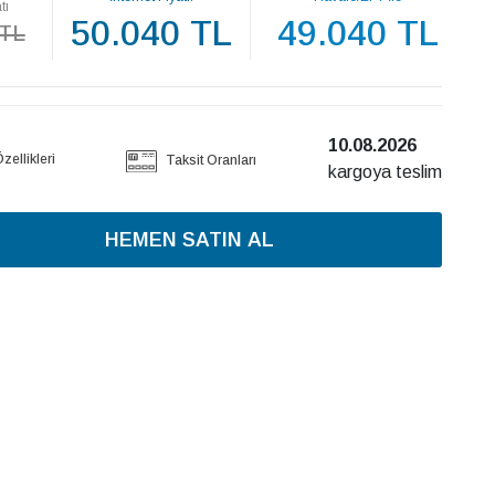
tı
50.040 TL
49.040 TL
 TL
10.08.2026
ellikleri
Taksit Oranları
kargoya teslim
HEMEN SATIN AL