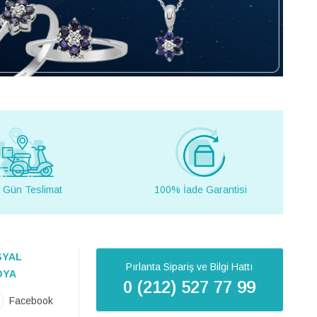
 Gün Teslimat
100% İade Garantisi
SYAL
Pırlanta Sipariş ve Bilgi Hattı
DYA
0 (212) 527 77 99
Facebook