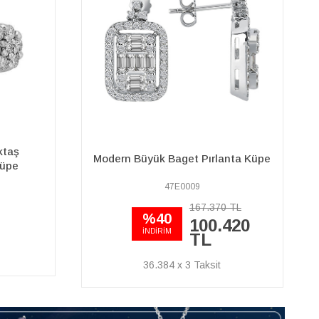
ktaş
Modern Büyük Baget Pırlanta Küpe
Küpe
47E0009
167.370 TL
%40
100.420
İNDİRİM
TL
36.384 x 3