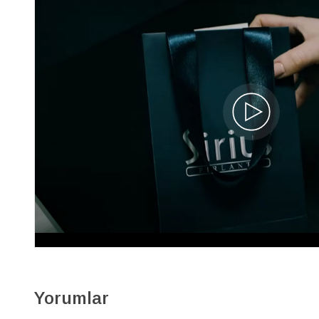
Pırlanta Odette Kolye
04P0069
38.560 TL
%40
23.130 TL
İNDİRİM
8.381 x 3
Yorumlar