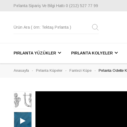
Pırlanta Sipariş Ve Bilgi Hattı
0 (212) 527 77 99
PIRLANTA YÜZÜKLER
PIRLANTA KOLYELER
Anasayfa
Pırlanta Küpeler
Fantezi Küpe
Pırlanta Odette 