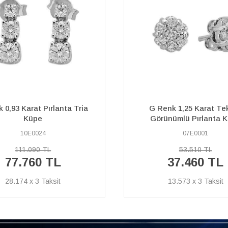
 0,93 Karat Pırlanta Tria
G Renk 1,25 Karat Te
Küpe
Görünümlü Pırlanta 
10E0024
07E0001
111.090 TL
53.510 TL
77.760 TL
37.460 TL
28.174 x 3
13.573 x 3