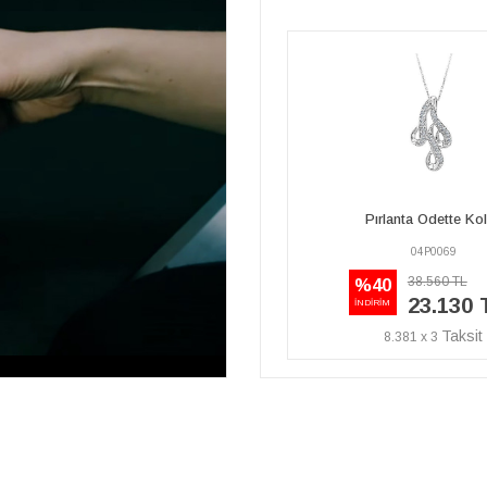
Pırlanta Odette Kolye
Pırlanta Odette Ko
04P0069
04P0069
38.560 TL
38.560 TL
%40
%40
23.130 TL
23.130 
İNDİRİM
İNDİRİM
8.381 x 3
8.381 x 3