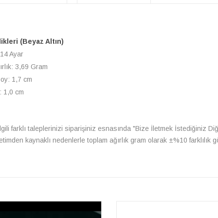
likleri (Beyaz Altın)
 14 Ayar
ırlık: 3,69 Gram
Boy: 1,7 cm
: 1,0 cm
le ilgili farklı taleplerinizi siparişiniz esnasında "Bize İletmek İstediğiniz 
üretimden kaynaklı nedenlerle toplam ağırlık gram olarak ±%10 farklılık gö