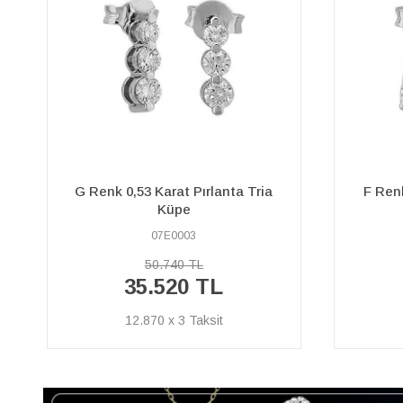
G Renk 0,53 Karat Pırlanta Tria
F Renk
Küpe
07E0003
50.740 TL
35.520 TL
12.870 x 3