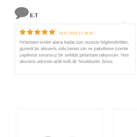
E.T
18.07.2026 12:38:01
Pirlantami teslim alana kadar tüm surecte bilgilendirildim,
güvenli bir alisveris oldu benim icin ve paketleme özenle
yapilmisti sorunsuz bir sekilde pirlantami takiyorum. Yeni
alisveris adresim artik belli.🤩 Tesekkurler Sirius